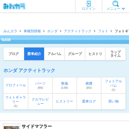
ログイン
メニュー
みんカラ
車種別情報
ホンダ
アクティトラック
フォト
フォトギャ
NAM
ラップ
ブログ
愛車紹介
アルバム
グループ
ヒストリ
タイム
ホンダ アクティトラック
フォトアル
パーツ
整備
燃費
プロフィール
バム
(68)
(139)
(83)
(1)
フォトギャラ
クルマレビ
ヒストリー
愛車ログ
買い物
リー
ュー
(1)
サイドマフラー