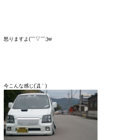
怒りますよ(￣▽￣;)w
今こんな感じ(´Д｀)