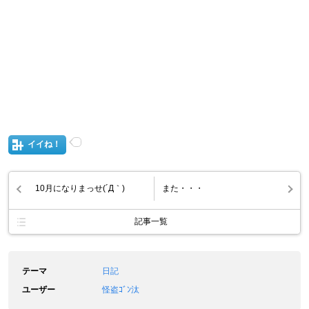
イイね！
10月になりまっせ(´Д｀)
また・・・
記事一覧
テーマ
日記
ユーザー
怪盗ｺﾞﾝ汰