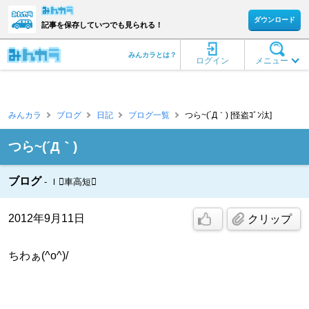
ダウンロード
記事を保存していつでも見られる！
みんカラとは？
ログイン
メニュー
みんカラ
ブログ
日記
ブログ一覧
つら~(´Д｀) [怪盗ｺﾞﾝ汰]
つら~(´Д｀)
ブログ
Ｉ車高短
2012年9月11日
クリップ
ちわぁ(^o^)/