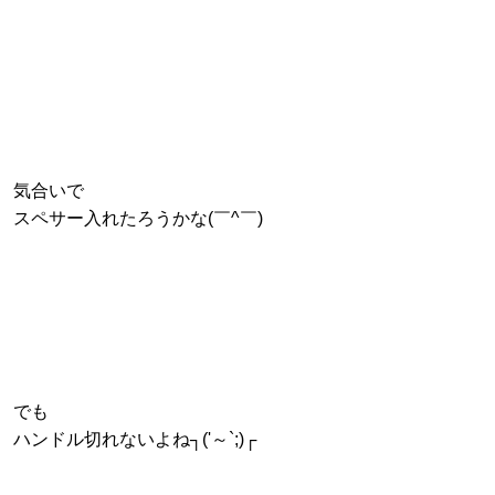
気合いで
スペサー入れたろうかな(￣^￣)
でも
ハンドル切れないよね┐('～`;)┌