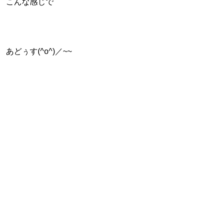
こんな感じで
あどぅす(^o^)／~~