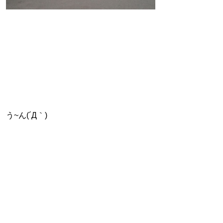
う~ん(´Д｀)