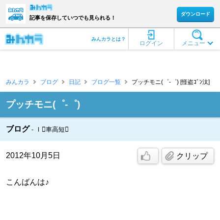
ダウンロード
記事を保存していつでも見られる！
みんカラとは？
ログイン
メニュー
みんカラ
ブログ
日記
ブログ一覧
プッチモニ(゜-゜) [怪盗ｺﾞﾝ汰]
プッチモニ(゜-゜)
ブログ
Ｉ車高短
2012年10月5日
クリップ
こんばんは♪