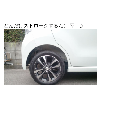
どんだけストロークするん(￣▽￣;)