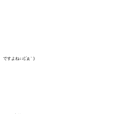
ですよね↓↓(;´д｀)