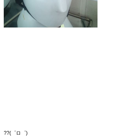
??(゜ロ゜)