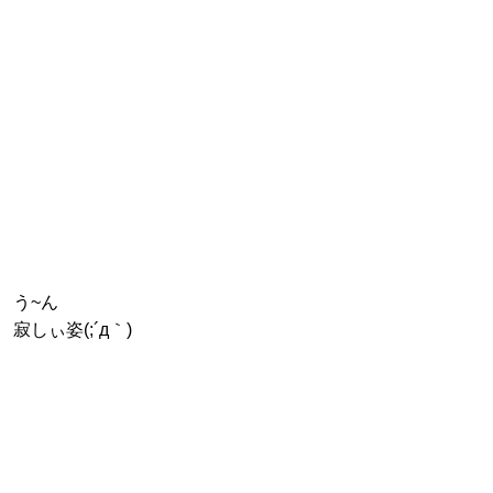
う~ん
寂しぃ姿(;´д｀)