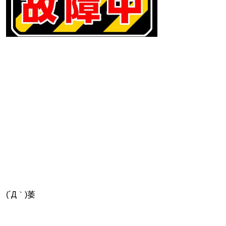
(´Д｀)萎