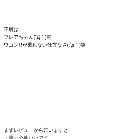
正解は
フレアちゃん(´Д｀)萌
ワゴンRが乗れない仕方なさ(;´д｀)笑
まずレビューから言いますと
・乗り心地いいです