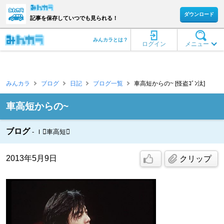
ダウンロード
記事を保存していつでも見られる！
みんカラとは？
ログイン
メニュー
みんカラ
ブログ
日記
ブログ一覧
車高短からの~ [怪盗ｺﾞﾝ汰]
車高短からの~
ブログ
Ｉ車高短
2013年5月9日
クリップ