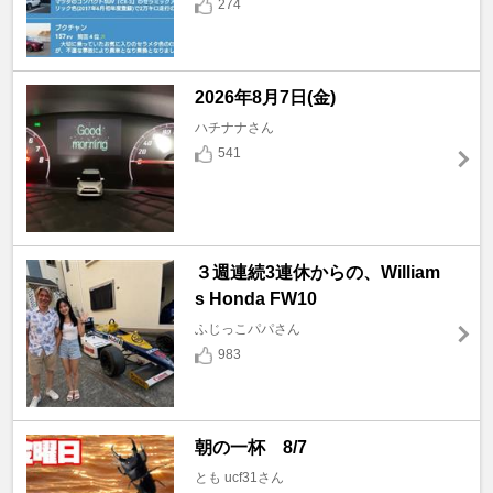
274
2026年8月7日(金)
ハチナナさん
541
３週連続3連休からの、William
s Honda FW10
ふじっこパパさん
983
朝の一杯 8/7
とも ucf31さん