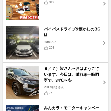
319
バイパスドライブ&懐かしのBG
M
kurajiさん
203
８／７）皆さん〜おはようござ
います、今日は、晴れ☀️一時雨
☔️で、34℃〜💦
PHEV好きさん
75
みんカラ：モニターキャンペー