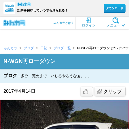
ダウンロード
記事を保存していつでも見られる！
みんカラとは？
ログイン
メニュー
みんカラ
ブログ
日記
ブログ一覧
N-WGN再ローダウン [ブレ☆パラ
N-WGN再ローダウン
ブログ
多分 死ぬまで いじるやろうなぁ。。。
2017年4月14日
クリップ