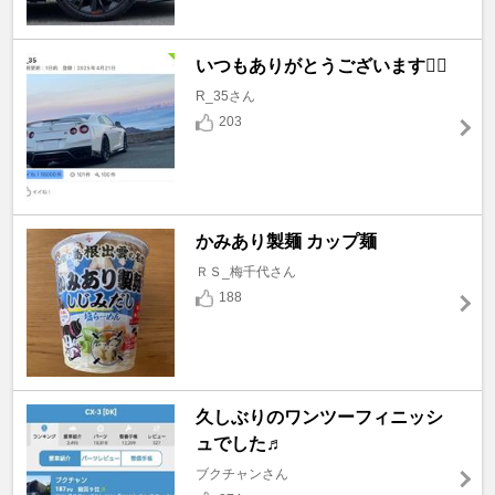
いつもありがとうございます🙇‍♂️
R_35さん
203
かみあり製麺 カップ麺
ＲＳ_梅千代さん
188
久しぶりのワンツーフィニッシ
ュでした♬
ブクチャンさん