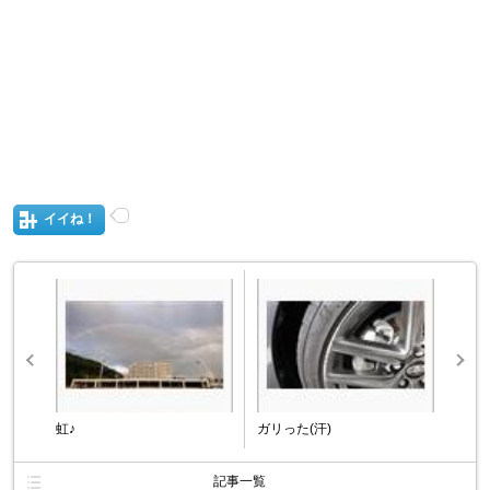
イイね！
虹♪
ガリった(汗)
記事一覧