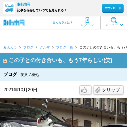
ダウンロード
記事を保存していつでも見られる！
みんカラとは？
ログイン
メニュー
みんカラ
ブログ
クルマ
ブログ一覧
この子との付き合いも、もう7年らしい
この子との付き合いも、もう7年らしい(笑)
ブログ
夜叉ノ棲処
2021年10月20日
クリップ