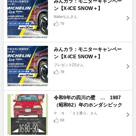
みんカラ：モニターキャンペー
ン【X-ICE SNOW＋】
Nabeちんさん
76
みんカラ：モニターキャンペー
ン【X-ICE SNOW＋】
プレゼンスZSさん
78
令和9年の四川の壁 … 1987
（昭和62）年のホンダシビック
Ｐ．Ｎ．「３２乗り」さん
68