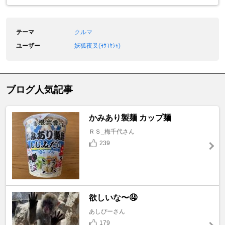
テーマ
クルマ
ユーザー
妖狐夜叉(ﾖｳｺﾔｼｬ)
ブログ人気記事
かみあり製麺 カップ麺
ＲＳ_梅千代さん
239
欲しいな〜🤤
あしぴーさん
179