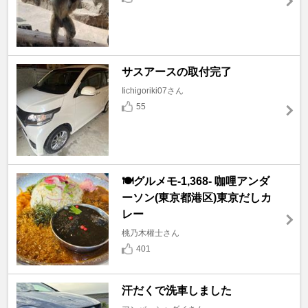
サスアースの取付完了
Iichigoriki07さん
55
🍽️グルメモ-1,368- 咖哩アンダ
ーソン(東京都港区)東京だしカ
レー
桃乃木權士さん
401
汗だくで洗車しました