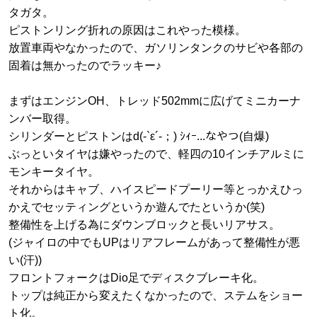
タガタ。
ピストンリング折れの原因はこれやった模様。
放置車両やなかったので、ガソリンタンクのサビや各部の
固着は無かったのでラッキー♪
まずはエンジンOH、トレッド502mmに広げてミニカーナ
ンバー取得。
シリンダーとピストンはd(-`ε´-；) ｼｨｰ...なやつ(自爆)
ぶっといタイヤは嫌やったので、軽四の10インチアルミに
モンキータイヤ。
それからはキャブ、ハイスピードプーリー等とっかえひっ
かえでセッティングというか遊んでたというか(笑)
整備性を上げる為にダウンブロックと長いリアサス。
(ジャイロの中でもUPはリアフレームがあって整備性が悪
い(汗))
フロントフォークはDio足でディスクブレーキ化。
トップは純正から変えたくなかったので、ステムをショー
ト化。