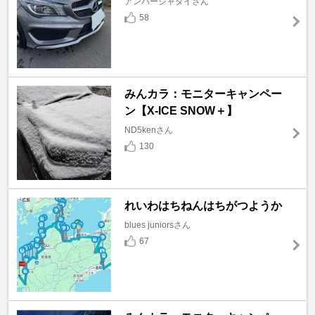
アンバーシャダイさん
58
みんカラ：モニターキャンペー
ン【X-ICE SNOW＋】
ND5kenさん
130
れいわはちねんはちがつようか
blues juniorsさん
67