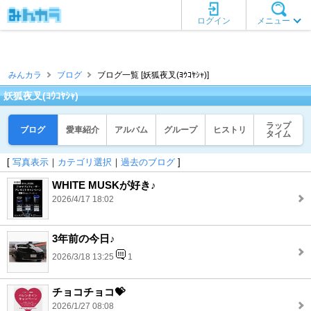
ログイン
メニュー
みんカラ
ブログ
ブログ一覧 [妖狐夜叉(ﾖｳｺﾔｼｬ)]
妖狐夜叉(ﾖｳｺﾔｼｬ)
ラップ
ブログ
愛車紹介
アルバム
グループ
ヒストリ
タイム
[
写真表示
｜
カテゴリ選択
｜
過去のブログ
]
WHITE MUSKが好き♪
2026/4/17 18:02
3年前の今日♪
2026/3/18 13:25
1
チョコチョコ💝
2026/1/27 08:08