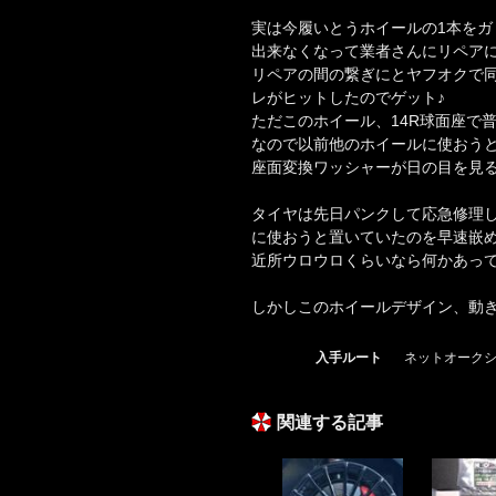
実は今履いとうホイールの1本をガ
出来なくなって業者さんにリペアに
リペアの間の繋ぎにとヤフオクで同サイ
レがヒットしたのでゲット♪
ただこのホイール、14R球面座で
なので以前他のホイールに使おうと
座面変換ワッシャーが日の目を見る
タイヤは先日パンクして応急修理
に使おうと置いていたのを早速嵌め
近所ウロウロくらいなら何かあって
しかしこのホイールデザイン、動き
入手ルート
ネットオークシ
関連する記事