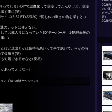
2026
リってしまいDIYで誤魔化して我慢してたんやけど、我慢
のご案
出す事に(笑)
カテゴ
ズ(8.5J ET45/R20)で同じ位の重さの物を探すとコ
定）
2026/0
普通のナットは使えない。
してお蔵入りになっていた60°テーパー座→14R球面座の
事に♪
したけど遠出とかは気持ち悪いって事で脱いで、何かの時
て仮履き(笑)
も対処できるかなと(安易)
があってええなー♪
ョン（Yahoo!オークション）