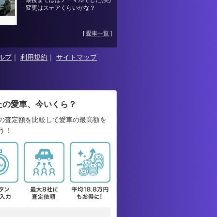
最後までほぼノーマルでした(笑)
変更はステアくらいかな？
[
愛車一覧
]
ルプ
｜
利用規約
｜
サイトマップ
たの愛車、今いくら？
の査定額を比較して愛車の最高額を
う！