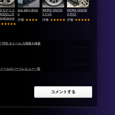
タモデリス
ace alloy drive
WORK GNOSI
WORK GNOSI
 MODELLIS
n
S CVS
S RXS
ingDancer
評価:
★★★★
評価:
★★★★★
評価:
★★★★★
:
★★★★★
T OP TRD ホイール の情報を検索
 ホイールのパーツレビュー一覧
コメントする