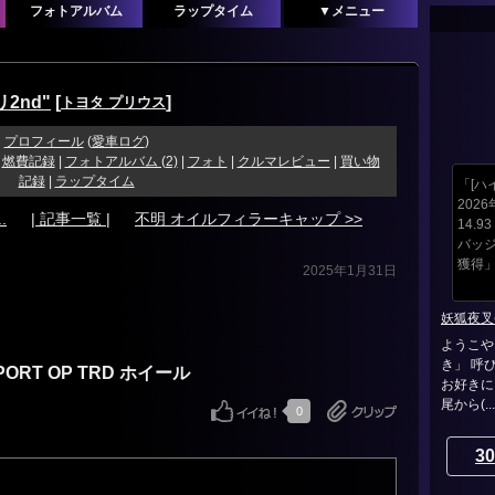
フォトアルバム
ラップタイム
▼メニュー
リ2nd"
[
]
トヨタ プリウス
プロフィール
(
愛車ログ
)
|
燃費記録
|
フォトアルバム (2)
|
フォト
|
クルマレビュー
|
買い物
記録
|
ラップタイム
「[ハイ
2026
.
| 記事一覧 |
不明 オイルフィラーキャップ >>
14.9
バッジ
獲得
2025年1月31日
妖狐夜叉(ﾖ
ようこや
き」 呼
SPORT OP TRD ホイール
お好きに
尾から(...
0
30