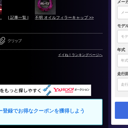
メー
.
| 記事一覧 |
不明 オイルフィラーキャップ >>
モデ
年式
イイね！ランキングページへ
走行
マイカー登録でお得なクーポンを獲得しよう