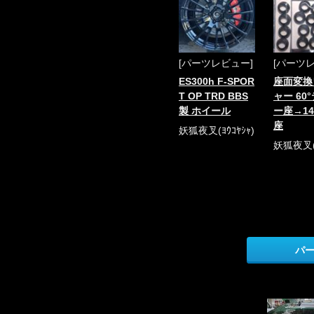
[パーツレビュー]
[パーツ
ES300h F-SPOR
座面変換
T OP TRD BBS
ャー 60
製 ホイール
ー座→1
座
妖狐夜叉(ﾖｳｺﾔｼｬ)
妖狐夜叉(ﾖ
パ