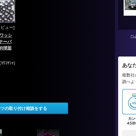
レビュー]
ワッシ
ヘ
°テーパ
4R球面
ｳｺﾔｼｬ)
あな
複数社
調べよ
ーツの取り付け相談をする