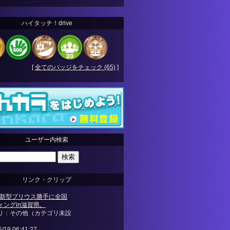
ハイタッチ！drive
[
全てのバッジをチェック (65)
]
ユーザー内検索
リンク・クリップ
6年新型プリウス勝手に全国
ィングin滋賀県。
リ：その他（カテゴリ未設
5/19 06:41:27