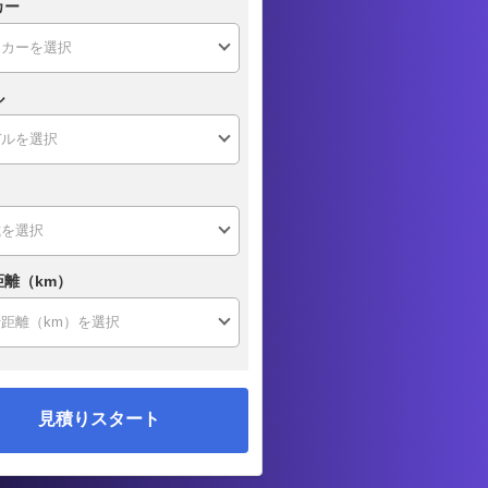
カー
ル
距離（km）
見積りスタート