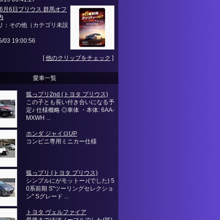
年6月6日プリウス 群馬オフ
内
リ：その他（カテゴリ未設
5/03 19:00:56
[
他のクリップをチェック
]
愛車一覧
狐っプリ2nd (トヨタ プリウス)
この子とも長い付き合いになる予
定♪ 仕様概略 ◎車体 ・本体: 6AA-
MXWH ...
ホンダ ジャイロUP
コンビニ専用ミニカー仕様
狐っプリ (トヨタ プリウス)
シンプルにがモットー♪(でした) 5
0系前期 S"ツーリングセレクショ
ン" Sグレード ...
トヨタ ヴェルファイア