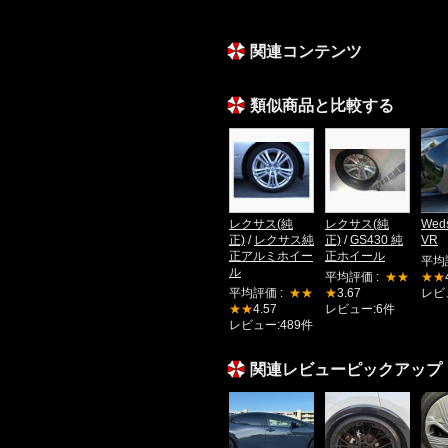
関連コンテンツ
類似商品と比較する
レクサス(純
レクサス(純
Wed
正)
/
レクサス純
正)
/
GS430 純
VR
正アルミホイー
正ホイール
平均
ル
平均評価 :
★★
★★
平均評価 :
★★
★
3.67
レビ
★★
4.57
レビュー:6件
レビュー:489件
関連レビューピックアップ