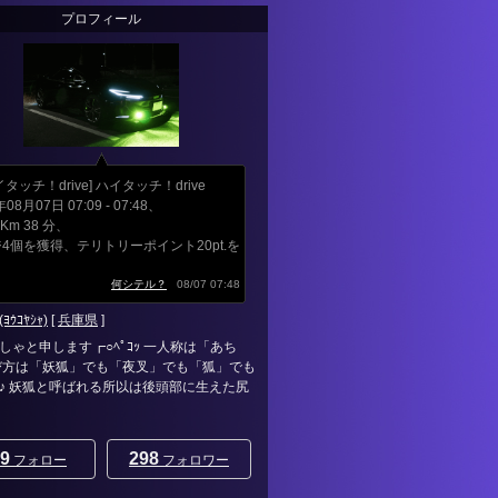
プロフィール
タッチ！drive] ハイタッチ！drive
年08月07日 07:09 - 07:48、
3 Km 38 分、
4個を獲得、テリトリーポイント20pt.を
」
何シテル？
08/07 07:48
ｳｺﾔｼｬ)
[
兵庫県
]
しゃと申します┏○ﾍﾟｺｯ 一人称は「あち
び方は「妖狐」でも「夜叉」でも「狐」でも
♪ 妖狐と呼ばれる所以は後頭部に生えた尻
9
298
フォロー
フォロワー