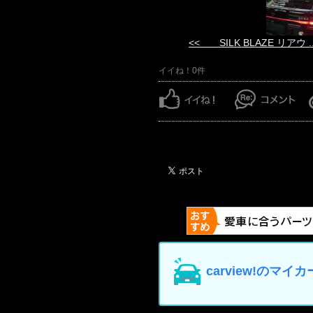
<< SILK BLAZE リアウ ..
イイね！0件
carview!の