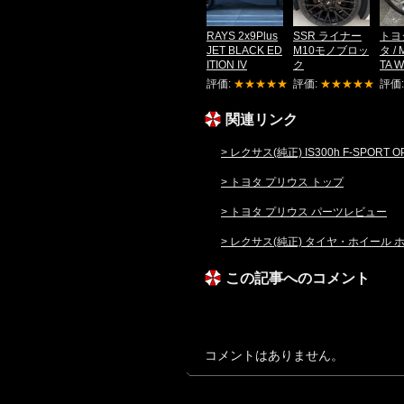
RAYS 2x9Plus
SSR ライナー
トヨ
JET BLACK ED
M10モノブロッ
タ /
ITION IV
ク
TA W
評価:
★★★★★
評価:
★★★★★
評価
関連リンク
> レクサス(純正) IS300h F-SPOR
> トヨタ プリウス トップ
> トヨタ プリウス パーツレビュー
> レクサス(純正) タイヤ・ホイール
この記事へのコメント
コメントはありません。