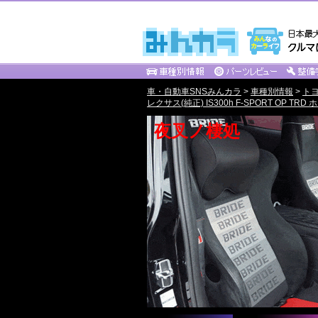
車・自動車SNSみんカラ
>
車種別情報
>
ト
レクサス(純正) IS300h F-SPORT OP TRD 
夜叉ノ棲処