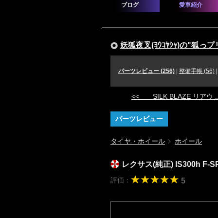
ブログ
愛車紹介
妖狐夜叉(ﾖｳｺﾔｼｬ)の"狐っプ
パーツレビュー (256)
|
整備手帳 (56)
<< SILK BLAZE リアウ ..
パーツレビュー
タイヤ・ホイール
ホイール
レクサス(純正) IS300h F-
評価：
5