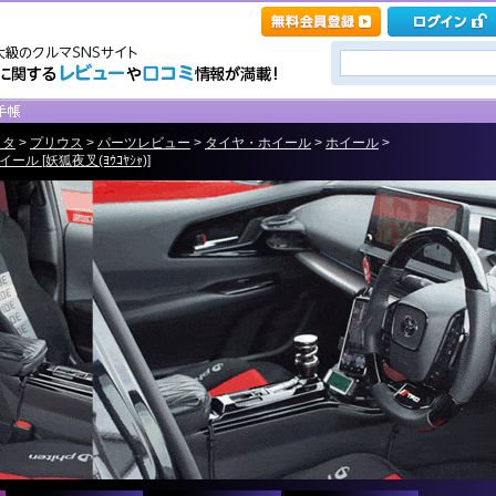
ヨタ
>
プリウス
>
パーツレビュー
>
タイヤ・ホイール
>
ホイール
>
ホイール [妖狐夜叉(ﾖｳｺﾔｼｬ)]