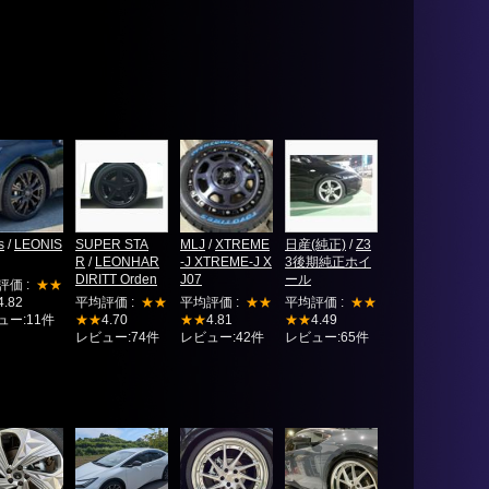
s
/
LEONIS
SUPER STA
MLJ
/
XTREME
日産(純正)
/
Z3
R
/
LEONHAR
-J XTREME-J X
3後期純正ホイ
DIRITT Orden
J07
ール
評価 :
★★
4.82
平均評価 :
★★
平均評価 :
★★
平均評価 :
★★
ュー:11件
★★
4.70
★★
4.81
★★
4.49
レビュー:74件
レビュー:42件
レビュー:65件