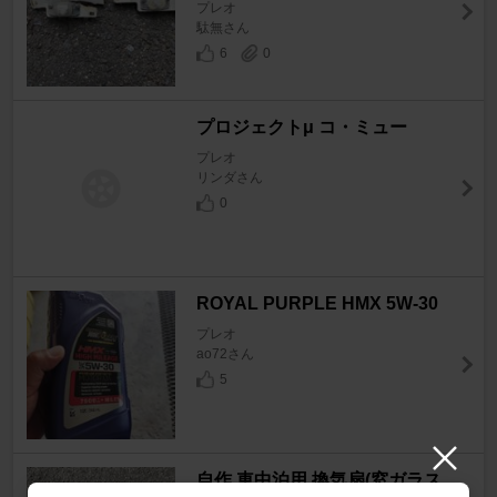
プレオ
駄無さん
6
0
プロジェクトμ コ・ミュー
プレオ
リンダさん
0
ROYAL PURPLE HMX 5W-30
プレオ
ao72さん
5
自作 車中泊用 換気扇(窓ガラス