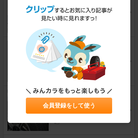
挟み込みタイプ)
プレオ
もち@ zc6さん
19
純正 マップランプ＆ルームラン
プ同時点灯加工
プレオ
masaxxさん
0
Continental ComfortContact
CC7
会員登録をして使う
プレオ
たくえぬさん
3