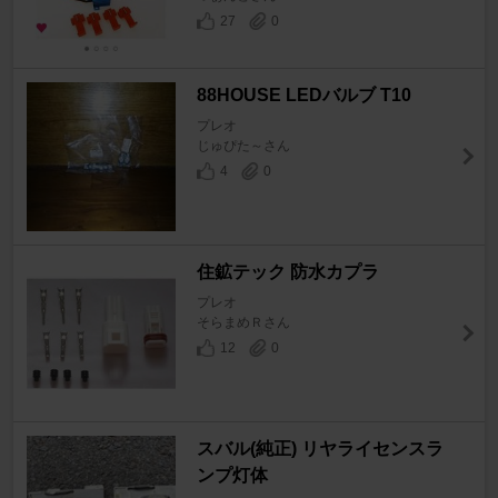
27
0
88HOUSE LEDバルブ T10
プレオ
じゅぴた～さん
4
0
住鉱テック 防水カプラ
プレオ
そらまめＲさん
12
0
スバル(純正) リヤライセンスラ
ンプ灯体