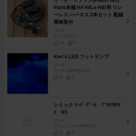
イーオートファン(e-auto fun)
Parts本舗 H4 Hi/Lo HID用 リレ
ーレス ハーネス 2本セット 配線
簡単取付
プレオ
クマゴロウさん
11
2
Ken's LED フットランプ
プレオ
やっさん@shin×2さん
0
0
レミック ｽｰﾊﾟｰﾋﾞｰﾑ ﾌﾟﾗﾁﾅﾎﾜｲ
ﾄ H3
プレオ
アウトバッカーMORIさん
0
0