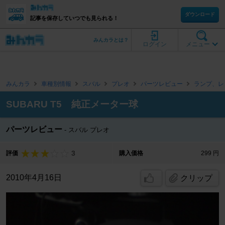
ダウンロード
記事を保存していつでも見られる！
みんカラとは？
ログイン
メニュー
みんカラ
車種別情報
スバル
プレオ
パーツレビュー
ランプ、レ
SUBARU T5 純正メーター球
パーツレビュー
スバル プレオ
3
評価
購入価格
299 円
2010年4月16日
クリップ