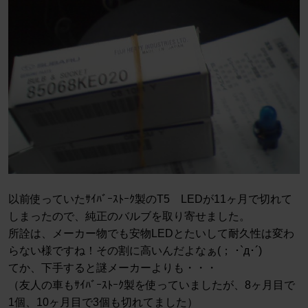
以前使っていたｻｲﾊﾞｰｽﾄｰｸ製のT5 LEDが11ヶ月で切れて
しまったので、純正のバルブを取り寄せました。
所詮は、メーカー物でも安物LEDとたいして耐久性は変わ
らない様ですね！その割に高いんだよなぁ(； ･`д･´)
てか、下手すると謎メーカーよりも・・・
（友人の車もｻｲﾊﾞｰｽﾄｰｸ製を使っていましたが、8ヶ月目で
1個、10ヶ月目で3個も切れてました）