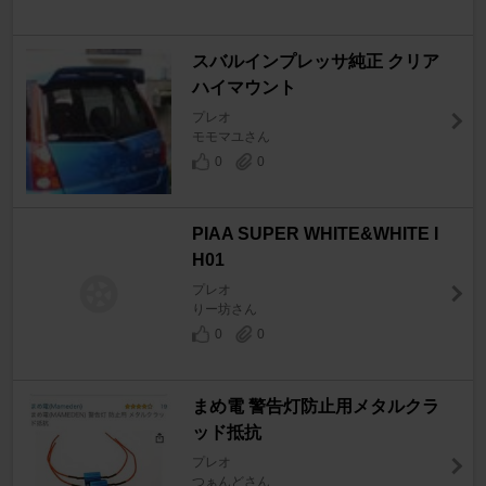
スバルインプレッサ純正 クリア
ハイマウント
プレオ
モモマユさん
0
0
PIAA SUPER WHITE&WHITE I
H01
プレオ
りー坊さん
0
0
まめ電 警告灯防止用メタルクラ
ッド抵抗
プレオ
つぁんどさん