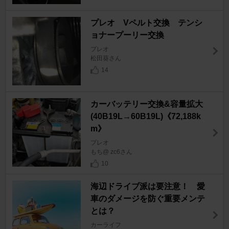
プレオ Vペルト交換 テンシ
ョナープーリー交換
プレオ
松田葵さん
14
カーバッテリー交換&容量拡大
(40B19L→60B19L)《72,188k
m》
プレオ
もち@ zc6さん
10
海辺ドライブ派は要注意！ 愛
車のダメージを防ぐ重要メンテ
とは？
カーライフ