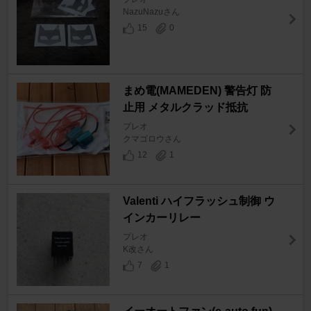
NazuNazuさん
15
0
まめ電(MAMEDEN) 警告灯 防
止用 メタルクラッド抵抗
プレオ
クマゴロウさん
12
1
Valenti ハイフラッシュ制御 ウ
インカーリレー
プレオ
K改さん
7
1