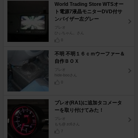
World Trading Store WTSオー
ト電源7液晶モニターDVD付サ
ンバイザー左グレー
プレオ
ひぃちゃん。さん
0
不明 不明１６ｃｍウーファー＆
自作ＢＯＸ
プレオ
hide-booさん
0
プレオ(RA1)に追加タコメータ
ーを取り付けてみた！
プレオ
もち@ zc6さん
7