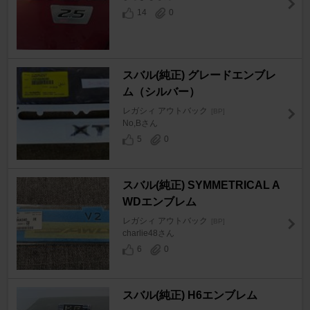
14
0
スバル(純正) グレードエンブレ
ム（シルバー）
レガシィ アウトバック
[BP]
No,Bさん
5
0
スバル(純正) SYMMETRICAL A
WDエンブレム
レガシィ アウトバック
[BP]
charlie48さん
6
0
スバル(純正) H6エンブレム