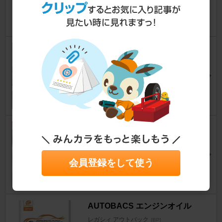
@けぇー@さん
6
sunland ダッシュボードマット
レガシィ アウトバック
[BP]
たもべいさん
4
LIBERAL LIBERAL フロント
アンダープロテクター
レガシィ アウトバック
[BP]
会員登録をして使う
gakuhiさん
0
AUTOBACS エンジンオイル
レガシィ アウトバック
[BP]