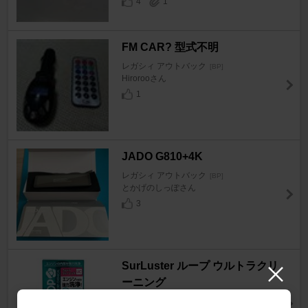
4
1
FM CAR? 型式不明
レガシィ アウトバック
[BP]
Hirorooさん
1
JADO G810+4K
レガシィ アウトバック
[BP]
とかげのしっぽさん
3
SurLuster ループ ウルトラクリ
ーニング
レガシィ アウトバック
[BP]