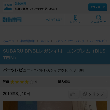
ダウンロード
記事を保存していつでも見られる！
みんカラとは？
ログイン
メニュー
みんカラ
車種別情報
スバル
レガシィ アウトバック
パーツレビュ
SUBARU BP/BLレガシィ用 エンブレム（BILS
TEIN）
パーツレビュー
スバル レガシィ アウトバック [BP]
4
評価
購入価格
-
2010年8月10日
クリップ