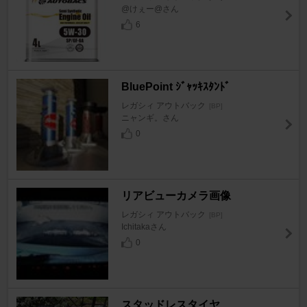
@けぇー@さん
6
BluePoint ｼﾞｬｯｷｽﾀﾝﾄﾞ
レガシィ アウトバック
[BP]
ニャンギ。さん
0
リアビューカメラ画像
レガシィ アウトバック
[BP]
Ichitakaさん
0
スタッドレスタイヤ