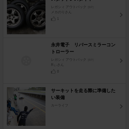
レガシィ アウトバック
[BP]
メカのりさん
1
永井電子 リバースミラーコン
トローラー
レガシィ アウトバック
[BP]
Rぃさん
0
サーキットを走る際に準備した
い装備
カーライフ