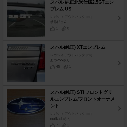
スバル 純正北米仕様2.5GTエン
ブレム US
レガシィ アウトバック
[BP]
拳修館さん
1
0
スバル(純正) XTエンブレム
レガシィ アウトバック
[BP]
あつ255さん
45
1
スバル(純正) STI フロントグリ
ルエンブレム/フロントオーナメ
ント
レガシィ アウトバック
[BP]
norikadaさん
7
1