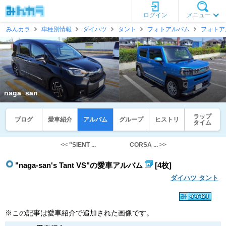
ログイン
メニュー
みんカラ
車種別情報
ダイハツ
タント
フォトアルバム
フォトア
naga_san
ラップ
ブログ
愛車紹介
アルバム
グループ
ヒストリ
タイム
<< "SIENT ...
CORSA ... >>
"naga-san's Tant VS"の愛車アルバム
[4枚]
ダイハツ タント
※この記事は愛車紹介で追加された画像です。