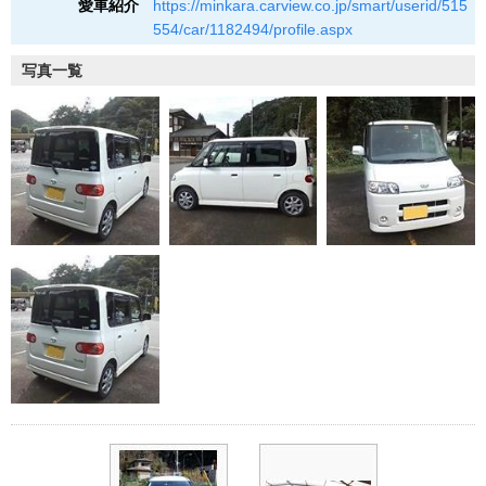
愛車紹介
https://minkara.carview.co.jp/smart/userid/515
554/car/1182494/profile.aspx
写真一覧