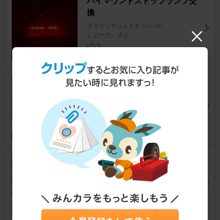
ハイマウントストップランプ交
換
クラウンマジェスタ
[S210系]
しょー た。さん
5
YOKOHAMA ADVAN dB V553
235/40R19
クラウンマジェスタ
[S210系]
hiro (zmjg)さん
66
SOFT99 レインドロップ ゴール
ドグロス
クラウンマジェスタ
[S210系]
.sakuさん
42