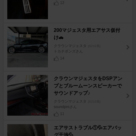
12
200マジェスタ用エアサス仮付
け🚗
クラウンマジェスタ
[S210系]
トカチボンズさん
14
クラウンマジェスタをDSPアン
プとブルームーンスピーカーで
サウンドアップ♪
クラウンマジェスタ
[S210系]
soundproさん
11
エアサストラブル①💦エアバッ
グ干渉💦