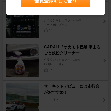
会員登録をして使う
トヨタ(純正) パノラミックビュ
ーモニター
クラウンマジェスタ
[S210系]
トカチボンズさん
11
CARALL / オカモト産業 車まる
ごと鉄粉クリーナー
クラウンマジェスタ
[S210系]
那須レッドさん
14
サーキットデビューには走行会
がおすすめ！
カーライフ