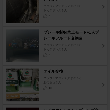
クラウンマジェスタ
[S210系]
トカチボンズさん
6
ブレーキ制御禁止モード+1人ブ
レーキフルード交換⛽️
クラウンマジェスタ
[S210系]
トカチボンズさん
6
オイル交換
クラウンマジェスタ
[S210系]
北のタコさん
10