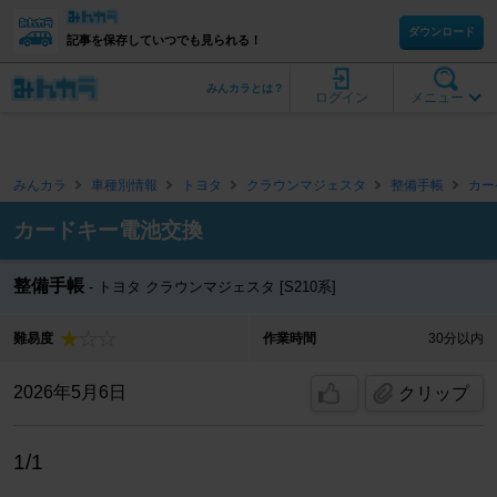
ダウンロード
記事を保存していつでも見られる！
みんカラとは？
ログイン
メニュー
みんカラ
車種別情報
トヨタ
クラウンマジェスタ
整備手帳
カー
カードキー電池交換
整備手帳
トヨタ クラウンマジェスタ [S210系]
難易度
作業時間
30分以内
2026年5月6日
クリップ
1/1