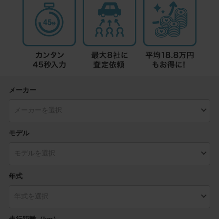
メーカー
モデル
年式
走行距離（km）