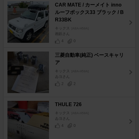
CAR MATE / カーメイト inno
ルーフボックス33 ブラック / B
R33BK
キックス
[ABA-H59A]
画鋲さん
4
0
三菱自動車(純正) ベースキャリ
ア
キックス
[ABA-H59A]
ゐヨさん
2
2
THULE 726
キックス
[ABA-H59A]
ゐヨさん
4
0