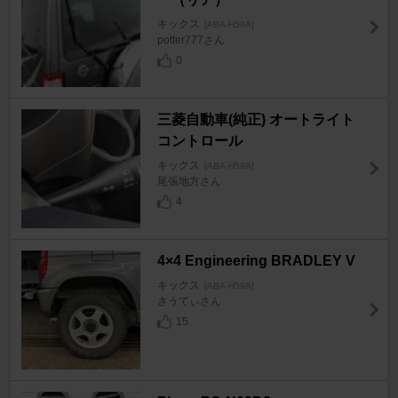
キックス
[ABA-H59A]
potter777さん
0
三菱自動車(純正) オートライト
コントロール
キックス
[ABA-H59A]
尾張地方さん
4
4×4 Engineering BRADLEY V
キックス
[ABA-H59A]
さうてぃさん
15