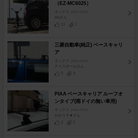
（EZ-MC6025）
キックス
[ABA-H59A]
aiqさん
11
1
三菱自動車(純正) ベースキャリ
ア
キックス
[ABA-H59A]
ナイスボールさん
5
3
PIAA ベースキャリア ルーフオ
ンタイプ(雨ドイの無い車用)
キックス
[ABA-H59A]
かわうそ★さん
2
2