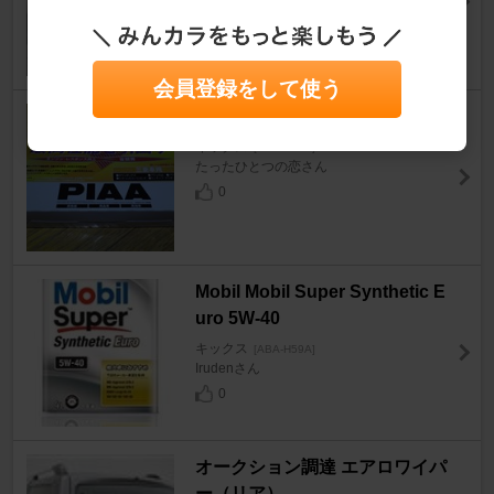
尾張地方さん
4
会員登録をして使う
PIAA SAFETY AIR FILTER
キックス
[ABA-H59A]
たったひとつの恋さん
0
Mobil Mobil Super Synthetic E
uro 5W-40
キックス
[ABA-H59A]
Irudenさん
0
オークション調達 エアロワイパ
ー（リア）