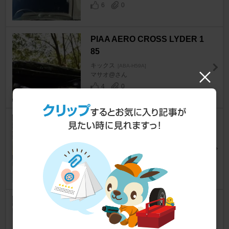
6
0
PIAA AERO CROSS LYDER 1
85
キックス
[ABA-H59A]
マサオ@さん
4
0
THULE Tepui ルーフテント
キックス
[ABA-H59A]
さうてぃさん
13
0
三菱自動車(純正) アームレスト
コンソール
キックス
[ABA-H59A]