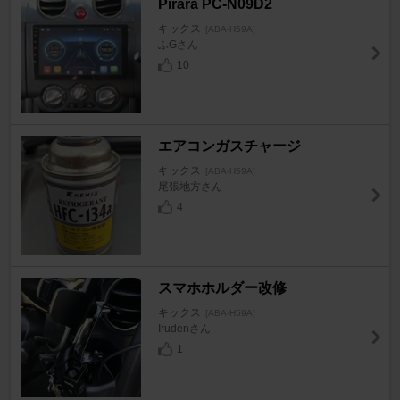
Pirara PC-N09D2
キックス
[ABA-H59A]
ふGさん
10
エアコンガスチャージ
キックス
[ABA-H59A]
尾張地方さん
4
スマホホルダー改修
キックス
[ABA-H59A]
Irudenさん
1