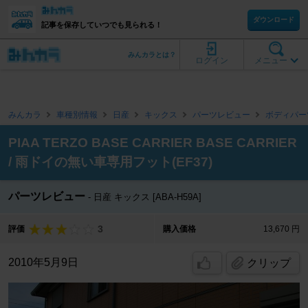
ダウンロード
記事を保存していつでも見られる！
みんカラとは？
ログイン
メニュー
みんカラ
車種別情報
日産
キックス
パーツレビュー
ボディパー
PIAA TERZO BASE CARRIER BASE CARRIER
/ 雨ドイの無い車専用フット(EF37)
パーツレビュー
日産 キックス [ABA-H59A]
3
評価
購入価格
13,670 円
2010年5月9日
クリップ