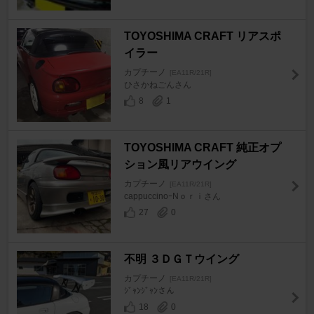
TOYOSHIMA CRAFT リアスポ
イラー
カプチーノ
[EA11R/21R]
ひさかねごんさん
8
1
TOYOSHIMA CRAFT 純正オプ
ション風リアウイング
カプチーノ
[EA11R/21R]
cappuccinoｰNｏｒｉさん
27
0
不明 ３ＤＧＴウイング
カプチーノ
[EA11R/21R]
ｼﾞｬﾝｼﾞｬﾝさん
18
0