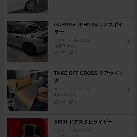
GARAGE JOHN GJリアスポイ
ラー
カプチーノ
[EA11R/21R]
冷音/Reinさん
27
0
TAKE OFF CROSS リアウイン
グ
カプチーノ
[EA11R/21R]
あめたかさん
30
0
AISIN ドアスタビライザー
カプチーノ
[EA11R/21R]
イエティ。さん