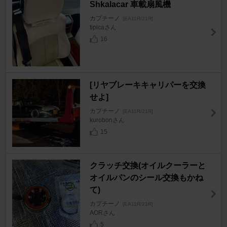
Shkalacar 車載扇風機
カプチーノ
[EA11R/21R]
tipicaさん
16
[リヤブレーキキャリパーを交換
せよ]
カプチーノ
[EA11R/21R]
kurobonさん
15
クラッチ交換(オイルクーラーと
オイルパンのシール交換もかね
て)
カプチーノ
[EA11R/21R]
AORさん
5