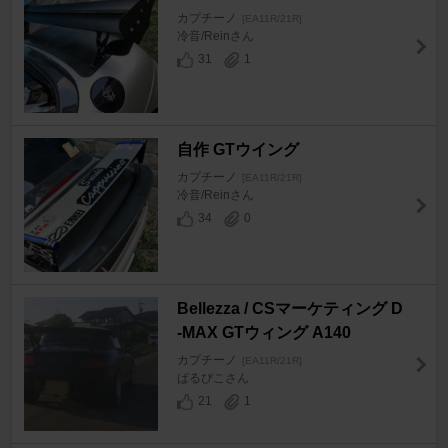
カプチーノ
[EA11R/21R]
冷音/Reinさん
31
1
自作 GTウイング
カプチーノ
[EA11R/21R]
冷音/Reinさん
34
0
Bellezza / CSマーケティング D
-MAX GTウィング A140
カプチーノ
[EA11R/21R]
ぱるぴこさん
21
1