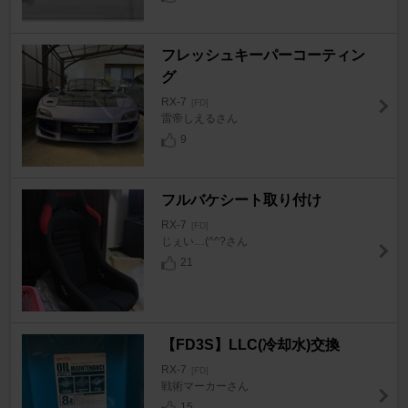
フレッシュキーパーコーティン
グ
RX-7
[FD]
雷帝しえるさん
9
フルバケシート取り付け
RX-7
[FD]
じぇい…(^^?さん
21
【FD3S】LLC(冷却水)交換
RX-7
[FD]
戦術マーカーさん
15