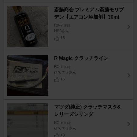
斎藤商会 プレミアム斎藤モリブ
デン【エアコン添加剤】30ml
RX-7
[FD]
HSBさん
15
R Magic クラッチライン
RX-7
[FD]
ひでエリさん
16
マツダ(純正) クラッチマスタ&
レリーズシリンダ
RX-7
[FD]
ひでエリさん
18