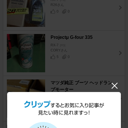
R26さん
0
0
Projectμ G-four 335
RX-7
[FD]
CORYさん
5
0
マツダ純正 ブーツ ヘッドラン
プモーター
RX-7
[FD]
米将軍さん
20