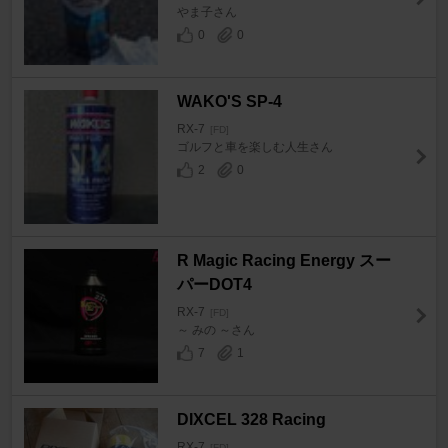
やま子さん
0
0
WAKO'S SP-4
RX-7
[FD]
ゴルフと車を楽しむ人生さん
2
0
R Magic Racing Energy スー
パーDOT4
RX-7
[FD]
～ みの ～さん
7
1
DIXCEL 328 Racing
RX-7
[FD]