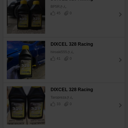
BP5Rさん
45
0
DIXCEL 328 Racing
hiroaki555さん
41
0
DIXCEL 328 Racing
Taroprezaさん
33
0