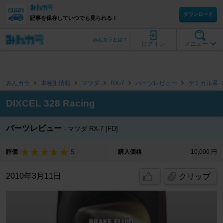
ダウンロード
記事を保存していつでも見られる！
みんカラとは？
ログイン
メニュー
みんカラ
車種別情報
マツダ
RX-7
パーツレビュー
ケミカル系
DIXCEL 328 Racing
パーツレビュー
マツダ RX-7 [FD]
5
評価
購入価格
10,000 円
2010年3月11日
クリップ