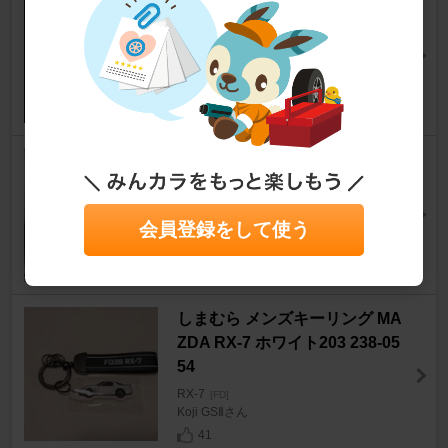
carrozzeria DEH-P717
RX-7
[FD]
ジャキ助さん
1
carrozzeria DEH-P070
RX-7
[FD]
あよしさん
会員登録をして使う
0
しまむら メンズキーリング MA
ZDA RX-7 ホワイト203 238-05
54
RX-7
[FD]
Koji GSⅡさん
41