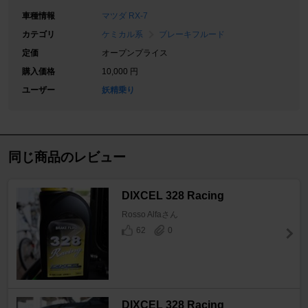
車種情報
マツダ RX-7
カテゴリ
ケミカル系
ブレーキフルード
定価
オープンプライス
購入価格
10,000 円
ユーザー
妖精乗り
同じ商品のレビュー
DIXCEL 328 Racing
Rosso Alfaさん
62
0
DIXCEL 328 Racing