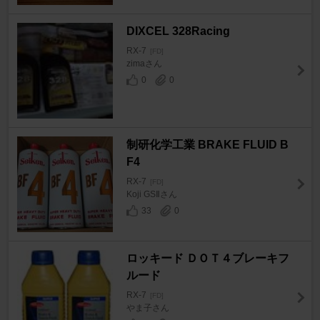
DIXCEL 328Racing
RX-7
[FD]
zimaさん
0
0
制研化学工業 BRAKE FLUID B
F4
RX-7
[FD]
Koji GSⅡさん
33
0
ロッキード ＤＯＴ４ブレーキフ
ルード
RX-7
[FD]
やま子さん