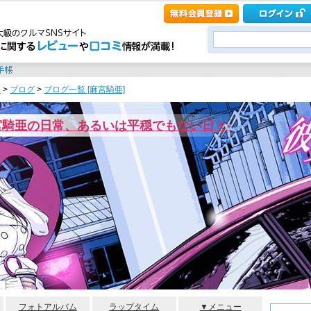
ト
>
ブログ
>
ブログ一覧 [麻宮騎亜]
lio -麻宮騎亜の日常、あるいは平穏でもない日々-
フォトアルバム
ラップタイム
▼メニュー