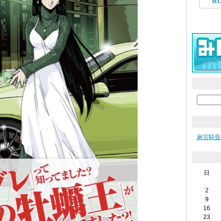
麻宮騎亜
日
2
9
16
23