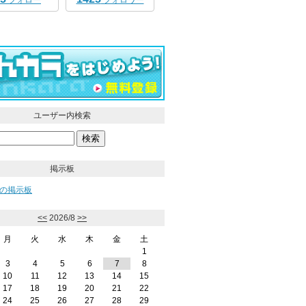
ユーザー内検索
掲示板
の掲示板
<<
2026/8
>>
月
火
水
木
金
土
1
3
4
5
6
7
8
10
11
12
13
14
15
17
18
19
20
21
22
24
25
26
27
28
29