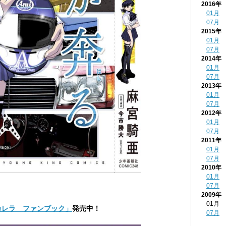
2016年
01月
07月
2015年
01月
07月
2014年
01月
07月
2013年
01月
07月
2012年
01月
07月
2011年
01月
07月
2010年
01月
07月
2009年
01月
カレラ ファンブック」
発売中！
07月