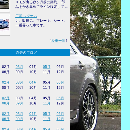
スモが出る数ヶ月前に契約。 部
品をかき集めてライン設定して ...
三菱 レグナム
足、吸排気、ブレーキ、シート、
一番弄った車です。
[
愛車一覧
]
過去のブログ
02月
03月
04月
05月
06月
08月
09月
10月
11月
12月
02月
03月
04月
05月
06月
08月
09月
10月
11月
12月
02月
03月
04月
05月
06月
08月
09月
10月
11月
12月
02月
03月
04月
05月
06月
08月
09月
10月
11月
12月
02月
03月
04月
05月
06月