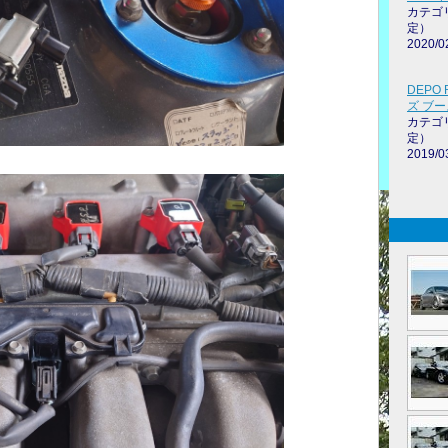
カテゴ
定）
2020/0
DEPO 
ズ ブ
カテゴ
定）
2019/0