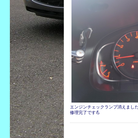
エンジンチェックランプ消えました
修理完了です💪