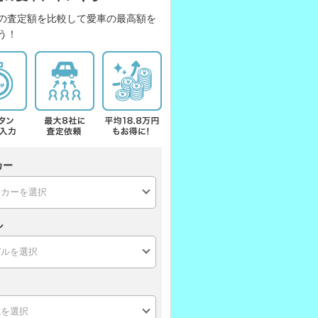
の査定額を比較して愛車の最高額を
う！
カー
ル