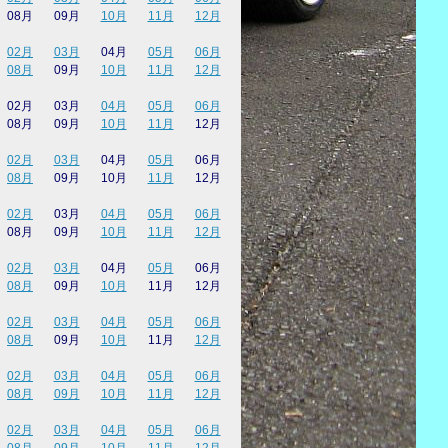
08月
09月
10月
11月
12月
02月
03月
04月
05月
06月
08月
09月
10月
11月
12月
02月
03月
04月
05月
06月
08月
09月
10月
11月
12月
02月
03月
04月
05月
06月
08月
09月
10月
11月
12月
02月
03月
04月
05月
06月
08月
09月
10月
11月
12月
02月
03月
04月
05月
06月
08月
09月
10月
11月
12月
02月
03月
04月
05月
06月
08月
09月
10月
11月
12月
02月
03月
04月
05月
06月
08月
09月
10月
11月
12月
02月
03月
04月
05月
06月