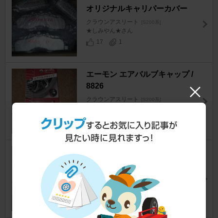
オリジナルキャリパーカバー
クラウンアスリート
[S200系]
★しみやん★さん
17
1
エーモン エアバルブキャップ /
8826
クラウンアスリート
[S200系]
佐っ藤さん
10
Kabis RIMBLADES
クラウンアスリート
[S200系]
クロロ一佐さん
11