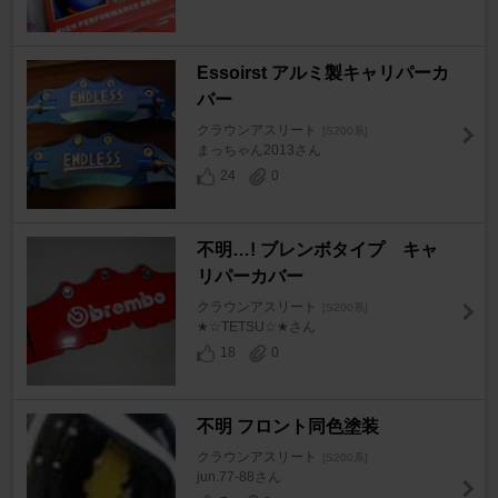
Essoirst アルミ製キャリパーカ
バー
クラウンアスリート
[S200系]
まっちゃん2013さん
24
0
不明…! ブレンボタイプ キャ
リパーカバー
クラウンアスリート
[S200系]
★☆TETSU☆★さん
18
0
不明 フロント同色塗装
クラウンアスリート
[S200系]
jun.77-88さん