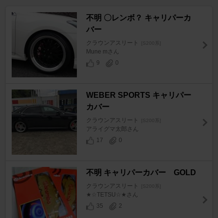
不明 〇レンボ？ キャリパーカ
バー
クラウンアスリート
[S200系]
Mune mさん
9
0
WEBER SPORTS キャリパー
カバー
クラウンアスリート
[S200系]
アライグマ太郎さん
17
0
不明 キャリパーカバー GOLD
クラウンアスリート
[S200系]
★☆TETSU☆★さん
35
2