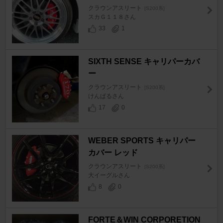
クラウンアスリート
[S200系]
スカＧ１１８さん
33
1
SIXTH SENSE キャリパーカバ
ー
クラウンアスリート
[S200系]
けんぱるさん
17
0
WEBER SPORTS キャリパー
カバー レッド
クラウンアスリート
[S200系]
大イーグルさん
8
0
FORTE＆WIN CORPORETION