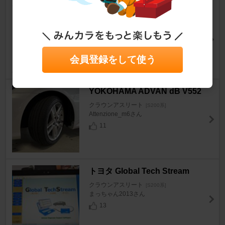
トヨタ(純正) キャッスル SN 5W
-30
クラウンアスリート
[S200系]
とっくん0404さん
会員登録をして使う
18
YOKOHAMA ADVAN dB V552
クラウンアスリート
[S200系]
Attenzione_m6さん
11
トヨタ Global Tech Stream
クラウンアスリート
[S200系]
まっちゃん2013さん
13