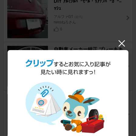
DIY ｱﾙﾐｼﾙﾊﾞｰﾓｰﾙ・ﾘｱﾅﾝﾊﾞｰｶﾞｰﾆ
ｯｼｭ
アルファGT
[初代]
neroねろさん
0
自動車メーカー純正 ブレーキキ
ャリパーカバー
アルファGT
[初代]
Big fisherさん
1
KENWOOD 彩速 MDV-737DT
アルファGT
[初代]
げんすいさん
2