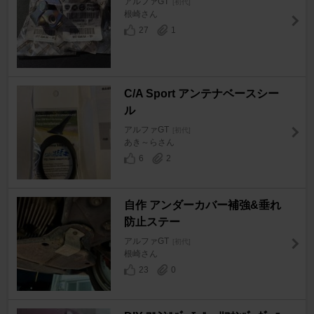
アルファGT
[初代]
根崎さん
27
1
C/A Sport アンテナベースシー
ル
アルファGT
[初代]
あき～らさん
6
2
自作 アンダーカバー補強&垂れ
防止ステー
アルファGT
[初代]
根崎さん
23
0