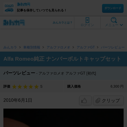
ダウンロード
記事を保存していつでも見られる！
みんカラとは？
ログイン
メニュー
みんカラ
車種別情報
アルファロメオ
アルファGT
パーツレビュー
Alfa Romeo純正 ナンバーボルトキャップセット
パーツレビュー
アルファロメオ アルファGT [初代]
5
評価
購入価格
6,300 円
2010年6月1日
クリップ