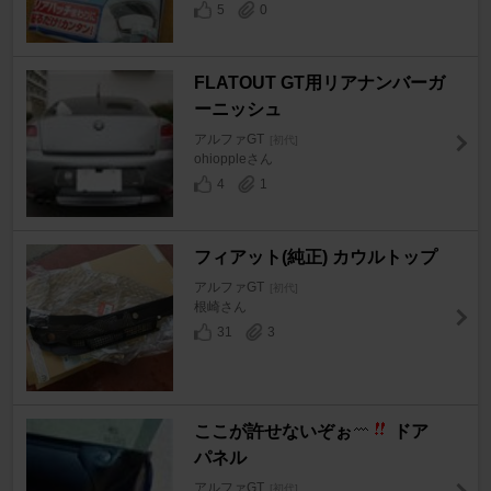
5
0
FLATOUT GT用リアナンバーガ
ーニッシュ
アルファGT
[初代]
ohioppleさん
4
1
フィアット(純正) カウルトップ
アルファGT
[初代]
根崎さん
31
3
ここが許せないぞぉ
ドア
パネル
アルファGT
[初代]