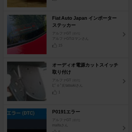
Fiat Auto Japan インポーター
ステッカー
アルファGT
[初代]
アルファGTロマンさん
15
オーディオ電源カットスイッチ
取り付け
アルファGT
[初代]
ξ;ﾟ o ﾟ)ξ tatsukiさん
1
P0191エラー
アルファGT
[初代]
malfaさん
5