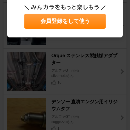
EONON GA2197
アルファGT
[初代]
会員登録をして使う
山崎ゴローさん
10
Orque ステンレス製触媒アダプ
ター
アルファGT
[初代]
silvernoteさん
16
デンソー 直噴エンジン用イリジ
ウムタフ
アルファGT
[初代]
caggezzoさん
1