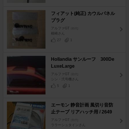
フィアット(純正) カウルパネル
プラグ
アルファGT
[初代]
根崎さん
27
1
Hollandia サンルーフ 300De
LuxeLarge
アルファGT
[初代]
シン・弍号機さん
5
1
エーモン 静音計画 風切り音防
止テープ リアハッチ用 / 2649
アルファGT
[初代]
ララーシュタインさん