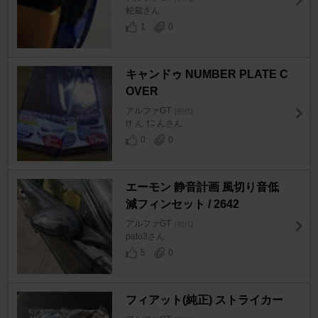
蛇蔵さん
1
0
キャンドゥ NUMBER PLATE C
OVER
アルファGT
[初代]
I† ん †ﾆ んさん
0
0
エーモン 静音計画 風切り音低
減フィンセット / 2642
アルファGT
[初代]
pato3さん
5
0
フィアット(純正) ストライカー