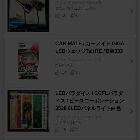
ヴィッツ
[KSP/SCP/NCP90系]
さんいちまるあーるさん
16
0
CAR MATE / カーメイト GIGA
LEDウェッジTail RE / BW333
ヴィッツ
[KSP/SCP/NCP90系]
ma-ci-さん
14
0
LEDパラダイス / CCFLパラダ
イス / ピースコーポレーション
3528 6LEDパネルライト白色
ヴィッツ
[KSP/SCP/NCP90系]
ナナフシ91さん
18
0