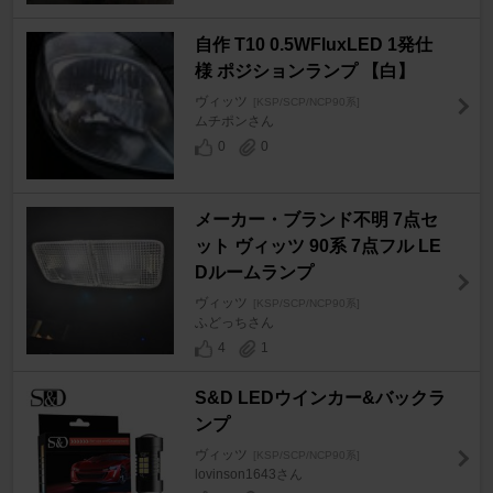
自作 T10 0.5WFluxLED 1発仕
様 ポジションランプ 【白】
ヴィッツ
[KSP/SCP/NCP90系]
ムチポンさん
0
0
メーカー・ブランド不明 7点セ
ット ヴィッツ 90系 7点フル LE
Dルームランプ
ヴィッツ
[KSP/SCP/NCP90系]
ふどっちさん
4
1
S&D LEDウインカー&バックラ
ンプ
ヴィッツ
[KSP/SCP/NCP90系]
lovinson1643さん