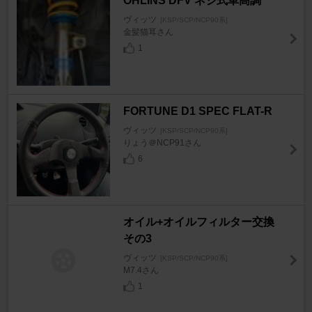
OHLINS DFV ネジ式車高調
ヴィッツ
[KSP/SCP/NCP90系]
金髪猫耳さん
1
FORTUNE D1 SPEC FLAT-R
ヴィッツ
[KSP/SCP/NCP90系]
りょう＠NCP91さん
6
オイル+オイルフィルター交換
その3
ヴィッツ
[KSP/SCP/NCP90系]
M7.4さん
1