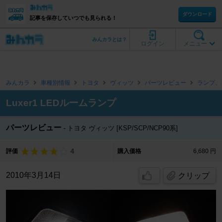
ダウンロード
記事を保存していつでも見られる！
みんカラとは？
ログイン
メニュー
みんカラ
車種別情報
トヨタ
ヴィッツ
パーツレビュー
ランプ、
Luxer1 LEDルームランプ
パーツレビュー
トヨタ ヴィッツ [KSP/SCP/NCP90系]
4
評価
購入価格
6,680 円
2010年3月14日
クリップ