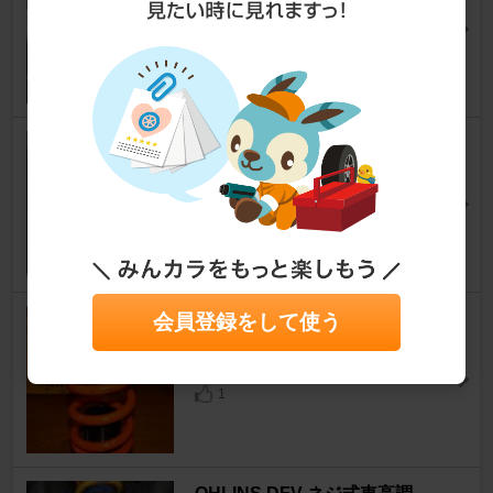
tack-βさん
2
トヨタ(純正) 革巻きステアリン
グ
ヴィッツ
[KSP/SCP/NCP90系]
オシメ(';')さん
3
MAQs 直巻スプリング
会員登録をして使う
ヴィッツ
[KSP/SCP/NCP90系]
d-stradaさん
1