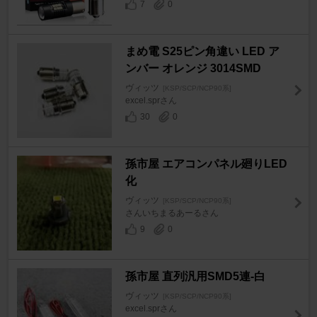
7
0
まめ電 S25ピン角違い LED ア
ンバー オレンジ 3014SMD
ヴィッツ
[KSP/SCP/NCP90系]
excel.sprさん
30
0
孫市屋 エアコンパネル廻りLED
化
ヴィッツ
[KSP/SCP/NCP90系]
さんいちまるあーるさん
9
0
孫市屋 直列汎用SMD5連-白
ヴィッツ
[KSP/SCP/NCP90系]
excel.sprさん