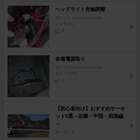
ヘッドライト光軸調整
ヴィッツ
[KSP/SCP/NCP90系]
ノミラさん
0
各種電源取り
ヴィッツ
[KSP/SCP/NCP90系]
ガタンコさん
2
【初心者向け】おすすめサーキ
ット5選～近畿・中国・四国編
～
カーライフ