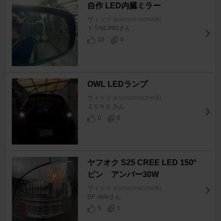
自作 LED内臓ミラー
ヴィッツ
[KSP/SCP/NCP90系]
ドラNCP91さん
16
0
OWL LEDランプ
ヴィッツ
[KSP/SCP/NCP90系]
ＺＯＮＯ.さん
0
0
ヤフオク S25 CREE LED 150°
ピン アンバー30W
ヴィッツ
[KSP/SCP/NCP90系]
EP styleさん
5
1