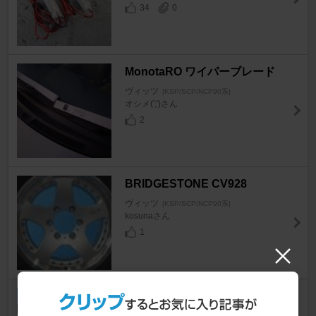
34
0
MonotaRO ワイパーブレード
ヴィッツ
[KSP/SCP/NCP90系]
オシメ(';')さん
2
BRIDGESTONE CV928
ヴィッツ
[KSP/SCP/NCP90系]
kosunaさん
1
ENKEI Racing RPF1
ヴィッツ
[KSP/SCP/NCP90系]