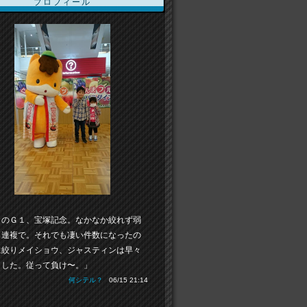
プロフィール
日のＧ１、宝塚記念。なかなか絞れず弱
３連複で。それでも凄い件数になったの
に絞りメイショウ、ジャスティンは早々
ました。従って負け〜。」
何シテル？
06/15 21:14