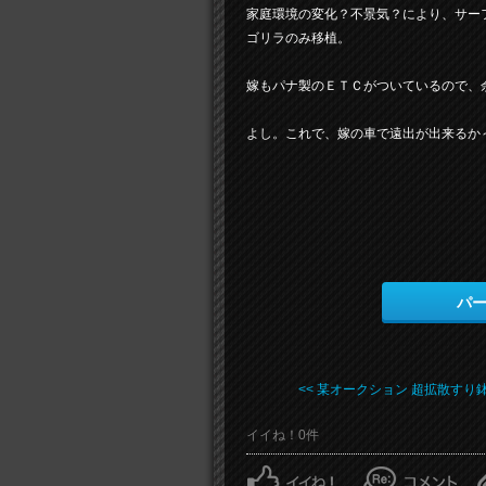
家庭環境の変化？不景気？により、サー
ゴリラのみ移植。
嫁もパナ製のＥＴＣがついているので、
よし。これで、嫁の車で遠出が出来るか
パ
<< 某オークション 超拡散すり鉢 .
イイね！0件