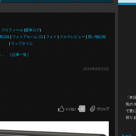
プロフィール
(
愛車ログ
)
費記録
|
フォトアルバム (1)
|
フォト
|
クルマレビュー
|
買い物記録
|
ラップタイム
..
| 記事一覧 |
2010年8月15日
「本
気の
0
で更
切り
まーた