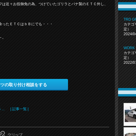
フは近々お役御免の為、つけていたゴリラとパナ製のＥＴＣ外し、
TRD
余ったＥＴＣはｂＢにでも・・・
カテゴ
定）
2024/0
～。
WORK 
カテゴ
定）
2022/0
ーツの取り付け相談をする
..
| 記事一覧 |