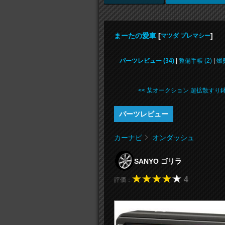
まーたの愛車
[
]
マツダ プレマシー
パーツレビュー (34)
|
整備手帳 (2)
|
燃
<< 某オークション 超拡散すり鉢 .
パーツレビュー
カーナビ
オンダッシュ
SANYO ゴリラ
4
評価：