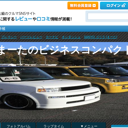
>
プレマシー
>
パーツレビュー
>
カーナビ
>
オンダッシュ
>
SANYO ゴリラ [まーた]
♪まーたのビジネスコンパク
フォトアルバム
ラップタイム
▼メニュー