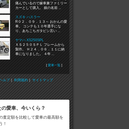
痛んでいるので嫁車兼ファミリー
カーとして購入。 娘の名前 ...
スズキ ハスラー
R０２．０９．１３～ おかんの愛
車。 コンテも１０年選手にな
り、あちこちガタピシ言い ...
ヤマハ XS250SPL
ＸＳ２５０ＳＰＬ フレームから
製作。 Ｈ２４．０６．１１に納
車になりました。 ４年 ...
[
愛車一覧
]
ヘルプ
｜
利用規約
｜
サイトマップ
たの愛車、今いくら？
の査定額を比較して愛車の最高額を
う！