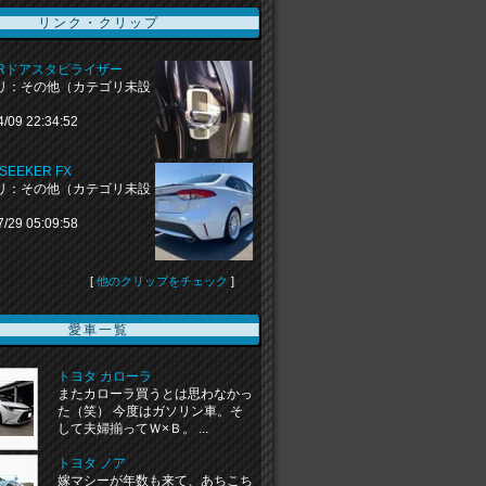
リンク・クリップ
 GRドアスタビライザー
リ：その他（カテゴリ未設
4/09 22:34:52
SEEKER FX
リ：その他（カテゴリ未設
7/29 05:09:58
[
他のクリップをチェック
]
愛車一覧
トヨタ カローラ
またカローラ買うとは思わなかっ
た（笑） 今度はガソリン車。そ
して夫婦揃ってＷ×Ｂ。 ...
トヨタ ノア
嫁マシーが年数も来て、あちこち