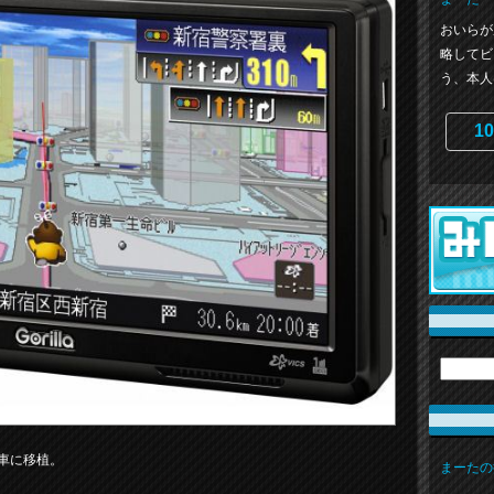
おいらが
略してビ
う、本人
10
の車に移植。
まーたの