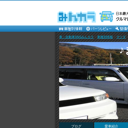
車・自動車SNSみんカラ
>
車種別情報
>
マツダ
ブログ
愛車紹介