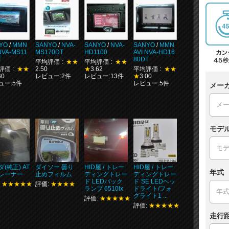
YO
/
MMN
SANYO
/
NVA-
SANYO
/
NVA-
SANYO
/
MMN
NVA-MS11
MS170DT
HD1100
AVI NVA-HD16
T
80DT
平均評価 :
★★
平均評価 :
★★
評価 :
★★
2.50
★
3.62
平均評価 :
★★
60
レビュー:2件
レビュー:13件
★
3.00
ュー:5件
レビュー:5件
メー
モデ
(純正) AT
ダイソー 曇り
HID屋 / トレー
HID屋 / トレー
年式
レーナー
止めフィルム
ディングトレー
ディングトレー
ド LEDバック
ド SE LEDヘッ
:
★★★★★
評価:
★★★★
ランプ 6510lx
ドライト/フォ
グライト1 ...
評価:
★★★★★
評価:
★★★★★
走行