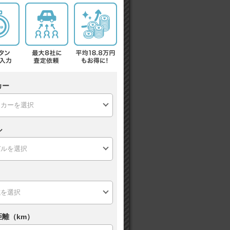
カー
ル
距離（km）