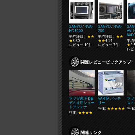
SANYO
/
NVA-
SANYO
/
NVA-
SAN
HD1000
200
AVI 
80D
平均評価 :
★★
平均評価 :
★★
★
3.30
★★
4.14
平均
レビュー:10件
レビュー:7件
★
3.
レビ
関連レビューピックアップ
マツダ純正 DE
VARTA バッテ
マツダ
デミオ用ショー
リー
スト
トアンテナ
評価:
★★★★★
評価
評価:
★★★★
関連リンク