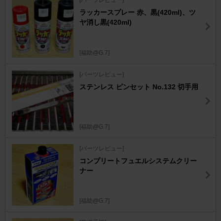
[パーツレビュー]
ラッカースプレー 赤、黒(420ml)、ツ
ヤ消し黒(420ml)
[福助@G.7]
[パーツレビュー]
ステンレス ピンセット No.132 切手用
[福助@G.7]
[パーツレビュー]
コンプリートフュエルシステムクリー
ナー
[福助@G.7]