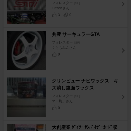
フォレスター
[SF]
Griffonさん
3
0
共豊 サーキュラーGTA
フォレスター
[SF]
くらもみんさん
0
クリンビュー ナビワックス キ
ズ消し鏡面ワックス
フォレスター
[SF]
マー坊。さん
0
大創産業 ﾀﾞｲｿｰ ｻﾝﾊﾞｲｻﾞｰｶｰﾄﾞ収