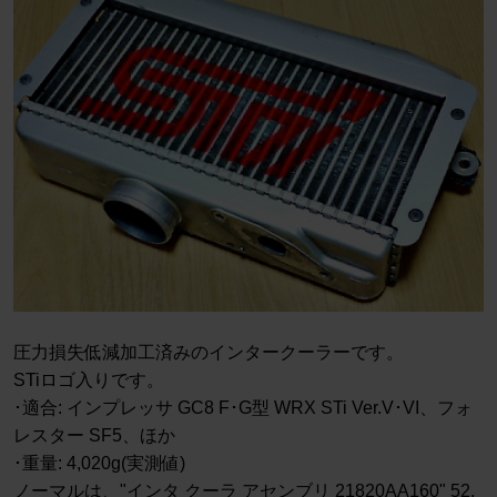
圧力損失低減加工済みのインタークーラーです。
STiロゴ入りです。
･適合: インプレッサ GC8 F･G型 WRX STi Ver.V･VI、フォ
レスター SF5、ほか
･重量: 4,020g(実測値)
ノーマルは、"インタ クーラ アセンブリ 21820AA160" 52,