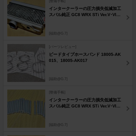
[整備手帳]
インタークーラーの圧力損失低減加工
スバル純正 GC8 WRX STi Ver.V･VI用
1/2
[福助@G.7]
[パーツレビュー]
ビードタイプホースバンド 18005-AK
015、18005-AK017
[福助@G.7]
[整備手帳]
インタークーラーの圧力損失低減加工
スバル純正 GC8 WRX STi Ver.V･VI用
2/2
[福助@G.7]