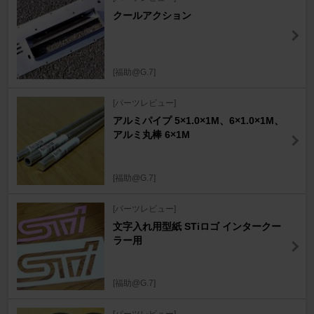
クールアクション
[福助@G.7]
[パーツレビュー]
アルミパイプ 5×1.0×1M、6×1.0×1M、
アルミ丸棒 6×1M
[福助@G.7]
[パーツレビュー]
文字入れ用型紙 STiロゴ インタークー
ラー用
[福助@G.7]