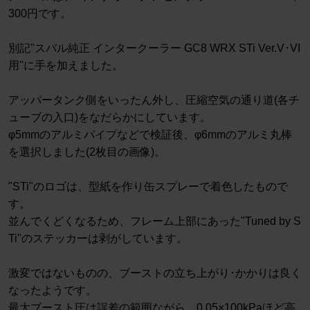
300円です。
別記"スバル純正 インタークーラー GC8 WRX STi Ver.V･VI
用"に手を加えました。
アッパータンク側をいったん外し、圧縮空気の通り道(各チ
ューブの入口)をなだらかにしています。
φ5mmのアルミパイプなどで検証後、φ6mmのアルミ丸棒
を選択しました(2枚目の画像)。
"STi"のロゴは、型紙を作り缶スプレーで着色したもので
す。
並んでくどくなるため、フレーム上部にあった"Tuned by S
Ti"のステッカーは剥がしています。
激変ではないものの、ブーストの立ち上がり･かかりは良く
なったようです。
最大ブースト圧は誤差の範囲ながら、0.05×100kPaほど高