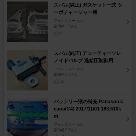
スバル(純正) ガスケット一式 タ
ーボチャージャー用
フォレスター
[SF]
福助@G.7さん
9
スバル(純正) デューティーソレ
ノイドバルブ 過給圧制御用
フォレスター
[SF]
福助@G.7さん
10
バッテリー液の補充 Panasonic
caos(C4) 2017/11/01 163,510k
m
フォレスター
[SF]
福助@G.7さん