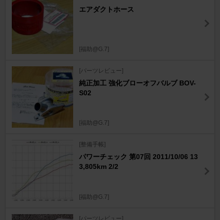
エアダクトホース
[福助@G.7]
[パーツレビュー]
純正加工 強化ブローオフバルブ BOV-
S02
[福助@G.7]
[整備手帳]
パワーチェック 第07回 2011/10/06 13
3,805km 2/2
[福助@G.7]
[パーツレビュー]