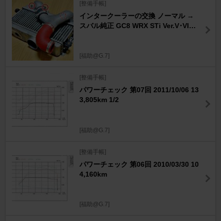
[整備手帳]
インタークーラーの交換 ノーマル →
スバル純正 GC8 WRX STi Ver.V･VI用
(改)
[福助@G.7]
[整備手帳]
パワーチェック 第07回 2011/10/06 13
3,805km 1/2
[福助@G.7]
[整備手帳]
パワーチェック 第06回 2010/03/30 10
4,160km
[福助@G.7]