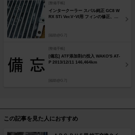
[整備手帳]
インタークーラー スバル純正 GC8 W
RX STi Ver.V･VI用 フィンの修正、文
字入れ
[福助@G.7]
[整備手帳]
[備忘] ATF添加剤の投入 WAKO'S AT-
P 2013/12/11 146,464km
[福助@G.7]
この記事を見た人におすすめ