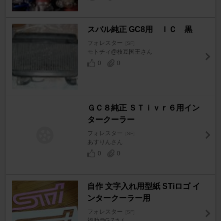
スバル純正 GC8用 ＩＣ 黒
フォレスター
[SF]
モトチィ@枝豆国王さん
0
0
ＧＣ８純正 ＳＴｉｖｒ６用イン
タークーラー
フォレスター
[SF]
あすりんさん
0
0
自作 文字入れ用型紙 STiロゴ イ
ンタークーラー用
フォレスター
[SF]
福助@G.7さん