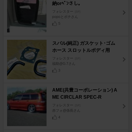
納orﾍﾟﾝさし。
フォレスター
[SF]
popoとポチさん
5
スバル(純正) ガスケット･ゴム
ホース スロットルボディ用
フォレスター
[SF]
福助@G.7さん
3
AME(共豊コーポレーション) A
ME CIRCLAR SPEC-R
フォレスター
[SF]
赤フォ@係長さん
4