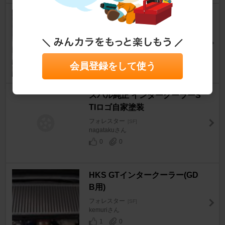
ｽﾊﾞﾙ純正 ｲﾝﾌﾟSTIﾊﾞｰｼﾞｮﾝⅤ用ｲﾝ
ﾀｰｸｰﾗｰ
フォレスター
[SF]
カピバラレッド5さん
0
0
会員登録をして使う
スバル純正 インタークーラーS
TIロゴ自家塗装
フォレスター
[SF]
nagatakuさん
0
0
HKS GTインタークーラー(GD
B用)
フォレスター
[SF]
kemuriさん
1
0