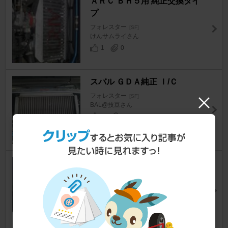
ＡＲＣ ＢＨ５用 純正交換タイ
プ
フォレスター
[SF]
けんサムライさん
1
0
スバル ＧＤＡ純正 Ｉ/Ｃ
フォレスター
[SF]
BAL@技豆さん
1
0
トラスト トラストSPEC･LSい
んたークーラー
フォレスター
[SF]
ヨコアキさん
4
0