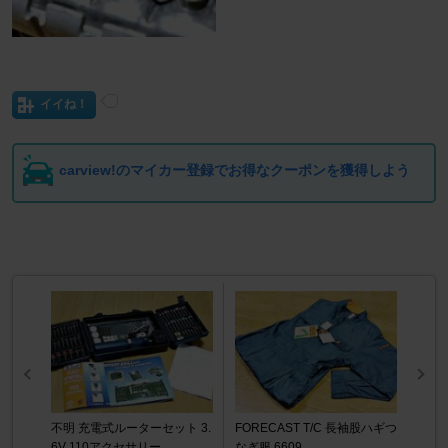
イイね！
carview!のマイカー登録でお得なクーポンを獲得しよう
不明 充電式ルーターセット 3.
FORECAST T/C 長袖股ハギつ
6V 110アクセサリー
なぎ服 6609