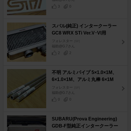
3
0
スバル(純正) インタークーラー
GC8 WRX STi Ver.V･VI用
フォレスター
[SF]
福助@G.7さん
2
2
不明 アルミパイプ 5×1.0×1M、
6×1.0×1M、アルミ丸棒 6×1M
フォレスター
[SF]
福助@G.7さん
0
0
SUBARU(Prova Engineering)
GDB-F型純正インタークーラー