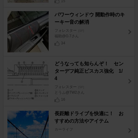
15
パワーウィンドウ 開動作時のキ
ーキー音の解消
フォレスター
[SF]
福助@G.7さん
34
どうなっても知らんぞ！ セン
ターデフ純正ビスカス強化 1/
4
フォレスター
[SF]
とうふ@TW2さん
16
長距離ドライブを快適に！ お
すすめの方法やアイテム
カーライフ