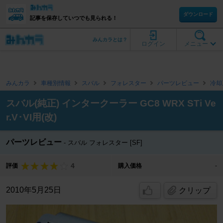
ダウンロード
記事を保存していつでも見られる！
みんカラとは？
ログイン
メニュー
みんカラ
車種別情報
スバル
フォレスター
パーツレビュー
冷却
スバル(純正) インタークーラー GC8 WRX STi Ve
r.V･VI用(改)
パーツレビュー
スバル フォレスター [SF]
4
評価
購入価格
-
2010年5月25日
クリップ