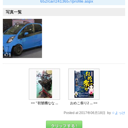
652/car/2413657/profile.aspx
写真一覧
1
<< "初號機なな ...
おめこ祭り2 ... >>
Posted at 2017年06月18日 by
☆よっけ