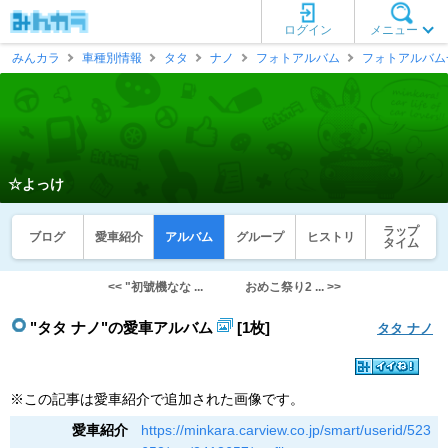
ログイン
メニュー
みんカラ
車種別情報
タタ
ナノ
フォトアルバム
フォトアルバム
☆よっけ
ラップ
ブログ
愛車紹介
アルバム
グループ
ヒストリ
タイム
<< "初號機なな ...
おめこ祭り2 ... >>
"タタ ナノ"の愛車アルバム
[1枚]
タタ ナノ
※この記事は愛車紹介で追加された画像です。
愛車紹介
https://minkara.carview.co.jp/smart/userid/523