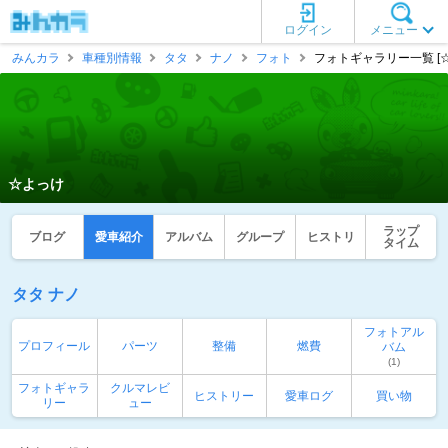
ログイン
メニュー
みんカラ
車種別情報
タタ
ナノ
フォト
フォトギャラリー一覧 [
☆よっけ
ラップ
ブログ
愛車紹介
アルバム
グループ
ヒストリ
タイム
タタ ナノ
フォトアル
プロフィール
パーツ
整備
燃費
バム
(1)
フォトギャラ
クルマレビ
ヒストリー
愛車ログ
買い物
リー
ュー