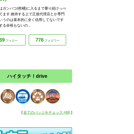
はガンバコ(棺桶)に入るまで乗り続けっぺ
てます 維持する上で正規代理店とか専門
いうのは基本的に全く信用してないです
する余裕もないの...
69
776
フォロー
フォロワー
ハイタッチ！drive
[
全てのバッジをチェック (49)
]