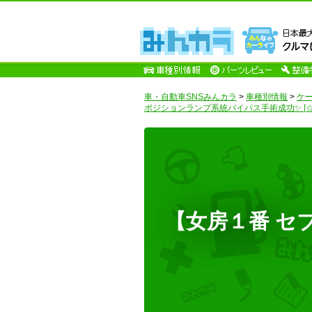
車・自動車SNSみんカラ
>
車種別情報
>
ケ
ポジションランプ系統バイパス手術成功✨ [☆
【女房１番 セ