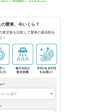
ヘルプ
｜
利用規約
｜
サイトマップ
たの愛車、今いくら？
の査定額を比較して愛車の最高額を
う！
カー
ル