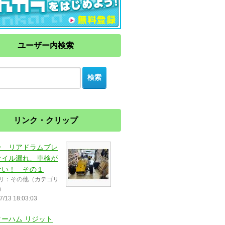
ユーザー内検索
リンク・クリップ
ン リアドラムブレ
オイル漏れ、車検が
ない！ その１
リ：その他（カテゴリ
）
7/13 18:03:03
ターハム リジット