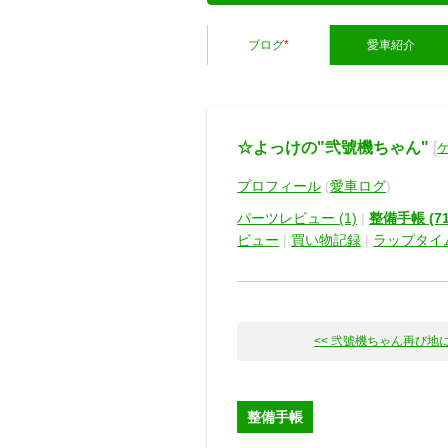
ブログ
*
愛車紹介
☆よっけの"弐號機ちゃん"
[
プロフィール
(
愛車ログ
)
パーツレビュー (1)
|
整備手帳 (71
ビュー
|
買い物記録
|
ラップタイ
<< 弐號機ちゃん再び地
整備手帳