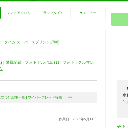
フォトアルバム
ラップタイム
▼メニュー
]
ケータハム スーパースプリント1700
)
|
燃費記録
|
フォトアルバム (1)
|
フォト
|
クルマレ
ム
「
水
に立つ❗
| 記事一覧 |
ワイパーブレード移植 >>
^;
作業日：2026年5月11日
☆よ