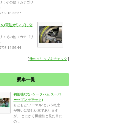
リ：その他（カテゴリ
）
7/09 16:33:27
モの電磁ポンプに交
リ：その他（カテゴリ
）
7/03 14:56:44
[
他のクリップをチェック
]
愛車一覧
初號機なな (ケータハム スーパ
ーセブン ゼテック)
もともと“ノーマル”という概念
が無いに等しい車であります
が、 とにかく機能性と見た目に
の ...