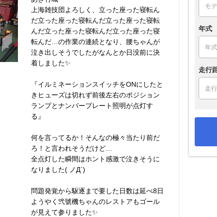
上海雑技団よろしく、立った座った寝転ん
だ立った座った寝転んだ立った座った寝転
年式
んだ立った座った寝転んだ立った座った寝
転んだ…の作業の連続となり、腰ちゃんが
泣き出しそうでしたがなんとか日没前に決
着しました✨
走行
『イルミネーションスイッチをONにしたと
きヒューズは切れず前後左右のポジション
ランプとナンバープレート照明が点灯す
る』
何を言ってるか！そんなの極々当たり前だ
ろ！と言われそうだけど…
全点灯した瞬間はホント感激で泣きそうに
なりました( ノД`)
問題発覚から駆逐まで要した日数は延べ8日
ようやく弐號機ちゃんのレストアもゴール
が見えて参りました✨