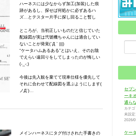
ハーネスには少なからず加工(加装)した痕
跡があるし、探せば何処かに必ずあるハ
ズ…とテスター片手に探し回ること暫し
ところが、当初正しいものだと信じていた
配線図が実は弐號機ちゃんには適合してい
ないことが発覚(´Д｀|||)
“ケータハムあるある”とはいえ、そのお陰
でえらい遠回りをしてしまったのが悔しい
(-_-;)
今後は先入観を棄てて現車仕様を優先して
それに合わせて配線図を選ぶようにします(
セブ
ノД`)…
ーキ
通ら
カテゴ
未設定
2026/0
ケー
メインハーネスにタグ付けされた手書きの