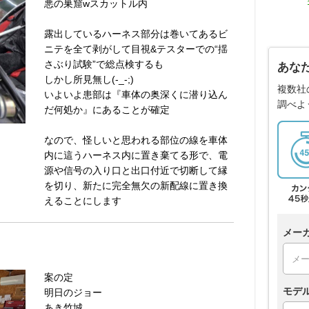
悪の巣窟wスカットル内
露出しているハーネス部分は巻いてあるビ
ニテを全て剥がして目視&テスターでの“揺
さぶり試験”で総点検するも
あな
しかし所見無し(-_-;)
複数社
いよいよ患部は『車体の奥深くに潜り込ん
調べよ
だ何処か』にあることが確定
なので、怪しいと思われる部位の線を車体
内に這うハーネス内に置き棄てる形で、電
源や信号の入り口と出口付近で切断して縁
を切り、新たに完全無欠の新配線に置き換
えることにします
メー
案の定
モデ
明日のジョー
あき竹城