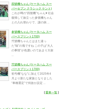
四號機ちゃん (ケータハム スー
パーセブン クラシック ケント)
これが噂の“四號機”ちゃん♥️ 社会
復帰して旅立った参號機ちゃん
との入れ替わりで、謎の病 ...
参號機ちゃん (ケータハム スー
パースプリント1700)
弐號機ちゃんとはまた違っ
た“味”の塊ですね この子は“大人
の事情”が色濃いのであまり大袈
...
弐號機ちゃん (ケータハム スー
パースプリント1700)
初号機“なな”に加えて2025年4
月より新たな家族となりました
“車種選定”で何故か設定 ...
[
愛車一覧
]