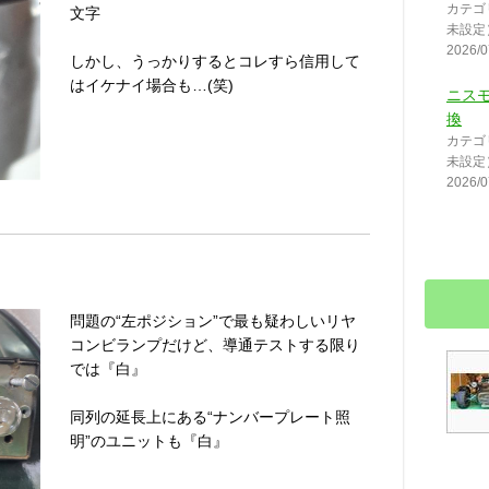
カテゴ
文字
未設定
2026/0
しかし、うっかりするとコレすら信用して
はイケナイ場合も…(笑)
ニス
換
カテゴ
未設定
2026/0
問題の“左ポジション”で最も疑わしいリヤ
コンビランプだけど、導通テストする限り
では『白』
同列の延長上にある“ナンバープレート照
明”のユニットも『白』