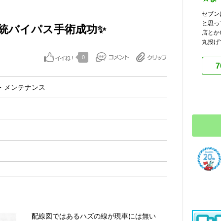
セブン
と思っ
統バイパス手術成功✨
店とか
丸投げ
0
7
・メンテナンス
配線図ではあるハズの線が現車には無い