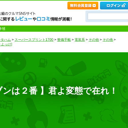
ータハム
>
スーパースプリント1700
>
整備手帳
>
電装系
>
その他
>
その他
>
よっけ]
ブンは２番 】君よ変態で在れ！