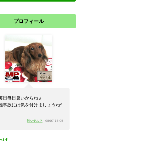
プロフィール
毎日毎日暑いからねぇ
難事故には気を付けましょうね^
」
何シテル？
08/07 16:05
っけ