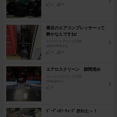
2
0
最近のエアコンプレッサーって
静かなんですね!
スーパースプリント1700
yfddi47826さん
9
0
エアロスクリーン 隙間埋め
スーパースプリント1700
26ojisanさん
6
ﾄﾞ･ﾃﾞｨｵﾝ･ﾁｭｰﾌﾞ 折れた～！