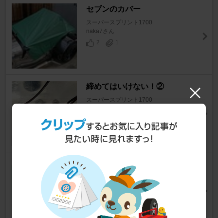
セブンのカバー
スーパースプリント1700
naka7さん
2
1
締めてはいけない！②
スーパースプリント1700
yfddi47826さん
3
0
ガソリンホースカバー取り付け
スーパースプリント1700
nelson2436さん
13
0