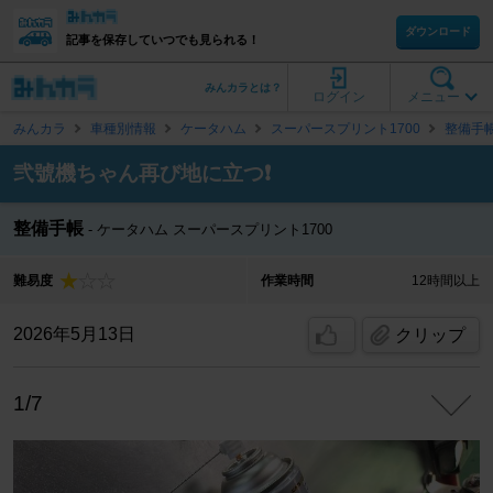
ダウンロード
記事を保存していつでも見られる！
みんカラとは？
ログイン
メニュー
みんカラ
車種別情報
ケータハム
スーパースプリント1700
整備手
弐號機ちゃん再び地に立つ❗
整備手帳
ケータハム スーパースプリント1700
難易度
作業時間
12時間以上
2026年5月13日
クリップ
1/7