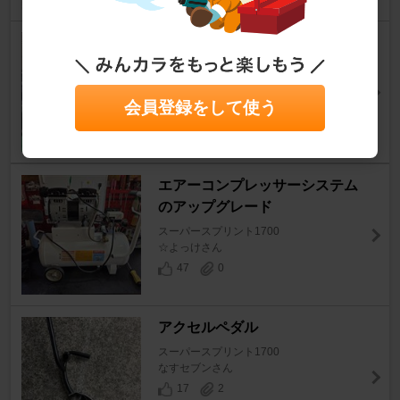
さて、物語は始まるのだよ
スーパースプリント1700
☆よっけさん
70
0
会員登録をして使う
エアーコンプレッサーシステム
のアップグレード
スーパースプリント1700
☆よっけさん
47
0
アクセルペダル
スーパースプリント1700
なすセブンさん
17
2