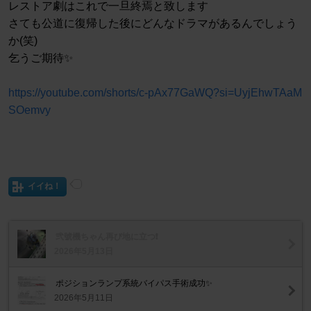
レストア劇はこれで一旦終焉と致します
さても公道に復帰した後にどんなドラマがあるんでしょう
か(笑)
乞うご期待✨
https://youtube.com/shorts/c-pAx77GaWQ?si=UyjEhwTAaM
SOemvy
イイね！
弐號機ちゃん再び地に立つ❗
2026年5月13日
ポジションランプ系統バイパス手術成功✨
2026年5月11日