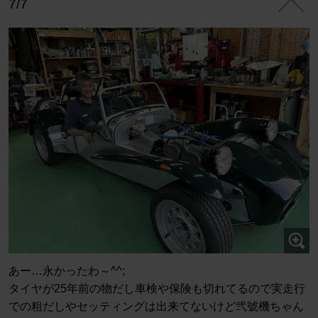
7/7
あー…永かったわ～^^;
タイヤが25年前の物だし車検や保険も切れてるので実走行
での粗だしやセッティングは出来てないけど弐號機ちゃん