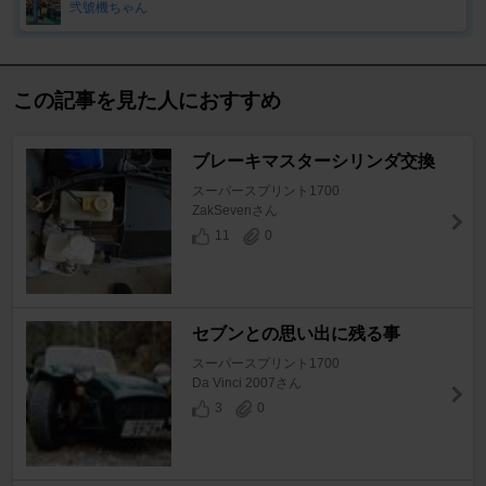
弐號機ちゃん
この記事を見た人におすすめ
ブレーキマスターシリンダ交換
スーパースプリント1700
ZakSevenさん
11
0
セブンとの思い出に残る事
スーパースプリント1700
Da Vinci 2007さん
3
0