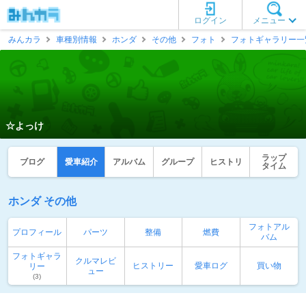
ログイン
メニュー
みんカラ
車種別情報
ホンダ
その他
フォト
フォトギャラリー一
☆よっけ
ラップ
ブログ
愛車紹介
アルバム
グループ
ヒストリ
タイム
ホンダ その他
フォトアル
プロフィール
パーツ
整備
燃費
バム
フォトギャラ
クルマレビ
ヒストリー
愛車ログ
買い物
リー
ュー
(3)