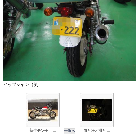
ヒップシャン（笑
新生モン子 ...
一覧へ
血と汗と泪と ...