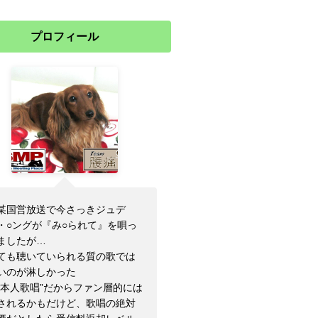
プロフィール
某国営放送で今さっきジュデ
・○ングが『み○られて』を唄っ
ましたが…
ても聴いていられる質の歌では
いのが淋しかった
ご本人歌唱”だからファン層的には
されるかもだけど、歌唱の絶対