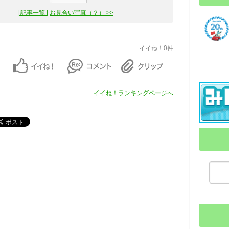
| 記事一覧 |
お見合い写真（？） >>
イイね！0件
イイね！ランキングページへ