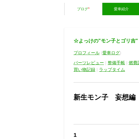
ブログ
*
愛車紹介
☆よっけの"モン子とゴリ吉"
プロフィール
(
愛車ログ
)
パーツレビュー
|
整備手帳
|
燃費
買い物記録
|
ラップタイム
新生モン子 妄想編
1