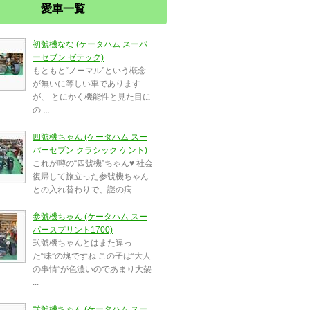
愛車一覧
初號機なな (ケータハム スーパ
ーセブン ゼテック)
もともと“ノーマル”という概念
が無いに等しい車であります
が、 とにかく機能性と見た目に
の ...
四號機ちゃん (ケータハム スー
パーセブン クラシック ケント)
これが噂の“四號機”ちゃん♥️ 社会
復帰して旅立った参號機ちゃん
との入れ替わりで、謎の病 ...
参號機ちゃん (ケータハム スー
パースプリント1700)
弐號機ちゃんとはまた違っ
た“味”の塊ですね この子は“大人
の事情”が色濃いのであまり大袈
...
弐號機ちゃん (ケータハム スー