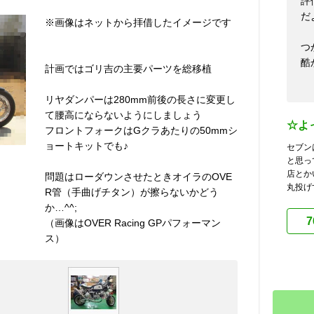
評
だ
※画像はネットから拝借したイメージです
つ
酷
計画ではゴリ吉の主要パーツを総移植
リヤダンパーは280mm前後の長さに変更し
て腰高にならないようにしましょう
☆よ
フロントフォークはGクラあたりの50mmシ
ョートキットでも♪
セブン
と思っ
店とか
問題はローダウンさせたときオイラのOVE
丸投げ
R管（手曲げチタン）が擦らないかどう
か…^^;
7
（画像はOVER Racing GPパフォーマン
ス）