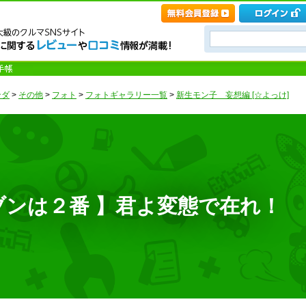
ンダ
>
その他
>
フォト
>
フォトギャラリー一覧
>
新生モン子 妄想編 [☆よっけ]
ブンは２番 】君よ変態で在れ！