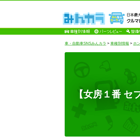
車・自動車SNSみんカラ
>
車種別情報
>
ホ
【女房１番 セ