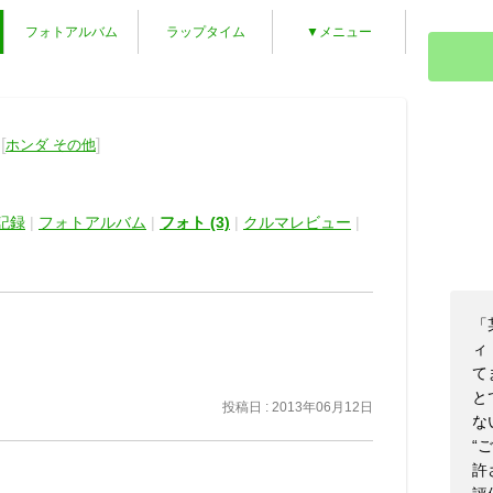
フォトアルバム
ラップタイム
▼メニュー
[
]
ホンダ その他
記録
|
フォトアルバム
|
フォト (3)
|
クルマレビュー
|
「
ィ
て
と
投稿日 : 2013年06月12日
な
“
許