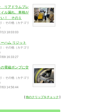
ン リアドラムブレ
オイル漏れ、車検が
ない！ その１
リ：その他（カテゴリ
）
7/13 18:03:03
ターハム リジット
リ：その他（カテゴリ
）
7/09 16:33:27
モの電磁ポンプに交
リ：その他（カテゴリ
）
7/03 14:56:44
[
他のクリップをチェック
]