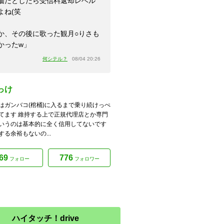
価だとしたら受信料返却レベル
よね(笑
か、その後に歌った観月○りさも
かったw」
何シテル？
08/04 20:26
っけ
はガンバコ(棺桶)に入るまで乗り続けっぺ
てます 維持する上で正規代理店とか専門
いうのは基本的に全く信用してないです
する余裕もないの...
69
776
フォロー
フォロワー
ハイタッチ！drive