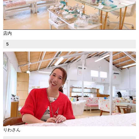
店内
5
りわさん