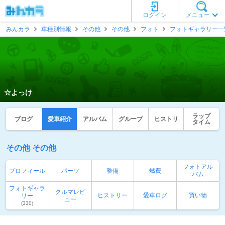
ログイン
メニュー
みんカラ
車種別情報
その他
その他
フォト
フォトギャラリー一
☆よっけ
ラップ
ブログ
愛車紹介
アルバム
グループ
ヒストリ
タイム
その他 その他
フォトアル
プロフィール
パーツ
整備
燃費
バム
フォトギャラ
クルマレビ
ヒストリー
愛車ログ
買い物
リー
ュー
(330)