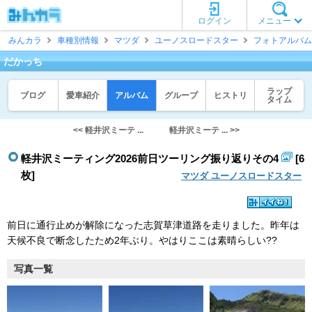
ログイン
メニュー
みんカラ
車種別情報
マツダ
ユーノスロードスター
フォトアルバム
だかっち
ラップ
ブログ
愛車紹介
アルバム
グループ
ヒストリ
タイム
<< 軽井沢ミーテ ...
軽井沢ミーテ ... >>
軽井沢ミーティング2026前日ツーリング振り返りその4
[6
枚]
マツダ ユーノスロードスター
前日に通行止めが解除になった志賀草津道路を走りました。昨年は
天候不良で断念したため2年ぶり。やはりここは素晴らしい??
写真一覧