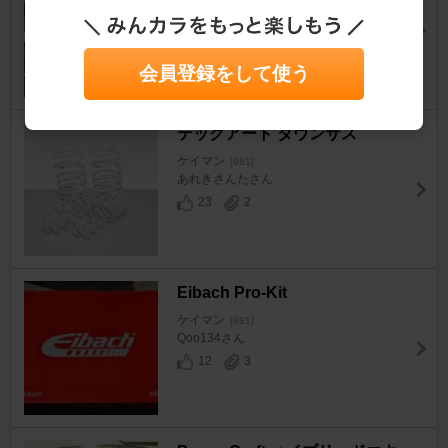
ケイマン
[981]
セリレディマンさん
18
2
会員登録をして使う
テックアート ダウンサス
ケイマン
[981]
あれきさんたさん
23
2
Eibach Pro-Kit
ケイマン
[981]
Qoo134さん
12
3