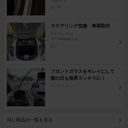
m-watさん
19
ステアリング交換 車両取付
ケイマン
[981]
747 Freighterさん
7
フロントガラスをキレイにして
雨の日も視界スッキリに！
カーライフ
同じ商品の一覧を見る