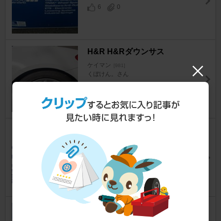
6
0
H&R H&Rダウンサス
ケイマン
[981]
くぼけん。さん
5
0
H&R H&Rダウンサス
ケイマン
[981]
pon_981さん
9
0
Eibach Pro-Kit