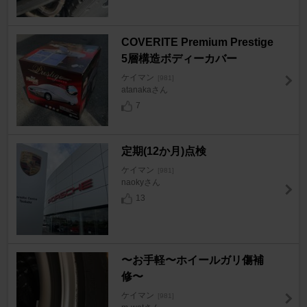
COVERITE Premium Prestige
5層構造ボディーカバー
ケイマン
[981]
atanakaさん
7
定期(12か月)点検
ケイマン
[981]
naokyさん
13
〜お手軽〜ホイールガリ傷補
修〜
ケイマン
[981]