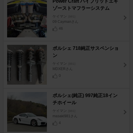
Power Craft ハイブリッドエキ
ゾーストマフラーシステム
ケイマン
[981]
09 Caymanさん
46
ポルシェ 718純正サスペンショ
ン
ケイマン
[981]
MDXERさん
0
ポルシェ(純正) 997純正18イン
チホイール
ケイマン
[981]
masaki981さん
4