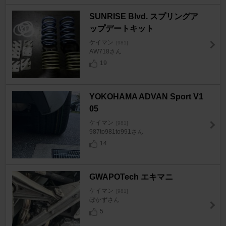
SUNRISE Blvd. スプリングア
ップデートキット
ケイマン
[981]
AW718さん
19
YOKOHAMA ADVAN Sport V1
05
ケイマン
[981]
987to981to991さん
14
GWAPOTech エキマニ
ケイマン
[981]
ぼかずさん
5