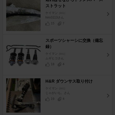
ストラット
ケイマン
[981]
hiro3113さん
15
7
スポーツシャーシに交換（備忘
録）
ケイマン
[981]
ムギヒコさん
18
4
H&R ダウンサス取り付け
ケイマン
[981]
じゃがいも。さん
19
4