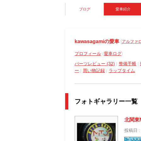
ブログ
愛車紹介
kawasagamiの愛車
[
アルファロメ
プロフィール
(
愛車ログ
)
パーツレビュー (32)
|
整備手帳
|
ー
|
買い物記録
|
ラップタイム
フォトギャラリー一覧
北関東
投稿日 :