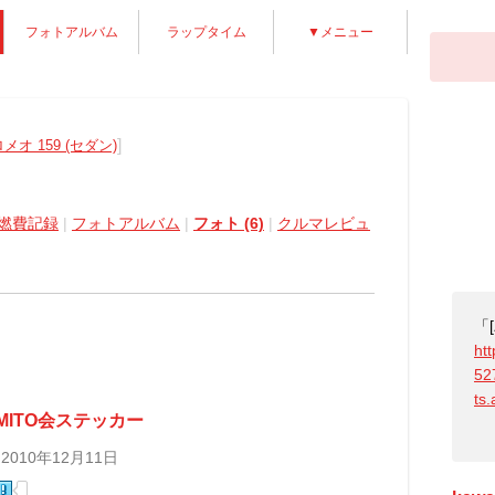
フォトアルバム
ラップタイム
▼メニュー
]
オ 159 (セダン)
燃費記録
|
フォトアルバム
|
フォト (6)
|
クルマレビュ
「
htt
52
ts
MITO会ステッカー
 2010年12月11日