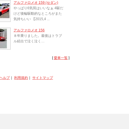
アルファロメオ 159 (セダン)
やっぱり6気筒はいいなぁ 4駆だ
けど後輪駆動的なところがまた
気持ちいい 【2015,4 ...
アルファロメオ 156
８年乗りました。最後はトラブ
ル続出で泣く泣く…
[
愛車一覧
]
ヘルプ
｜
利用規約
｜
サイトマップ