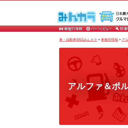
車・自動車SNSみんカラ
>
車種別情報
>
ア
アルファ＆ポ