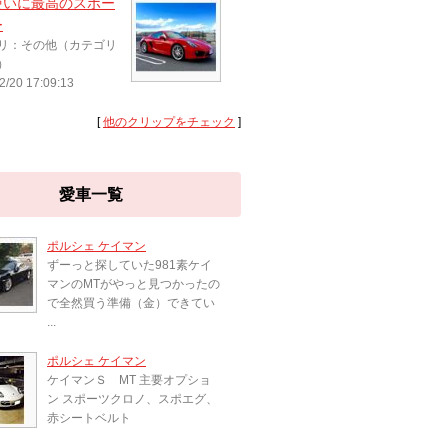
使いに最高のスポー
ー
リ：その他（カテゴリ
）
2/20 17:09:13
[
他のクリップをチェック
]
愛車一覧
ポルシェ ケイマン
ずーっと探していた981素ケイ
マンのMTがやっと見つかったの
で全然買う準備（金）できてい
...
ポルシェ ケイマン
ケイマンＳ MT 主要オプショ
ン スポーツクロノ、スポエグ、
赤シートベルト