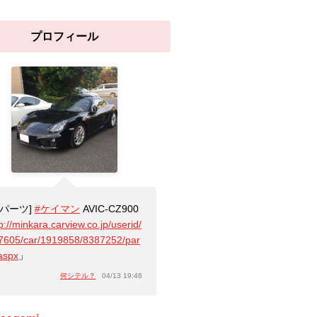
プロフィール
[パーツ]
#ケイマン
AVIC-CZ900
p://minkara.carview.co.jp/userid/
7605/car/1919858/8387252/par
.aspx
」
何シテル？
04/13 19:46