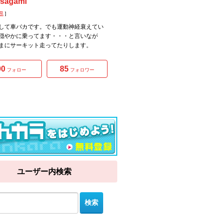
sagami
県
]
して車バカです。でも運動神経衰えてい
穏やかに乗ってます・・・と言いなが
まにサーキット走ってたりします。
90
85
フォロー
フォロワー
ユーザー内検索