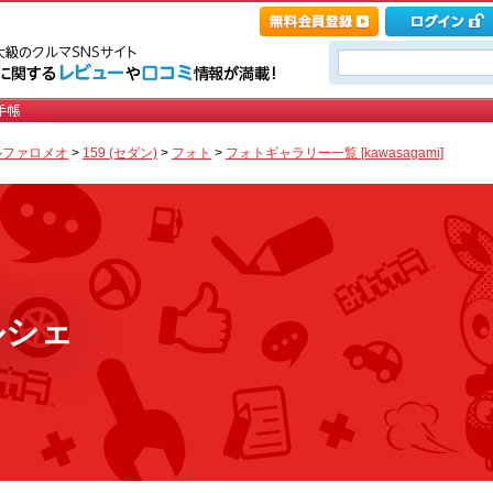
ルファロメオ
>
159 (セダン)
>
フォト
>
フォトギャラリー一覧 [kawasagami]
ルシェ