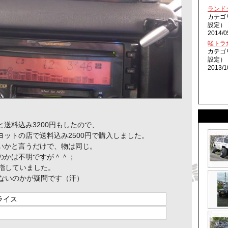
ランド
カテゴ
設定）
2014/0
軽トラだ
カテゴ
設定）
2013/1
送料込み3200円もしたので、
ットの店で送料込み2500円で購入しました。
いかと言うだけで、物は同じ。
のかは不明ですが＾＾；
を指していました。
れないのかが疑問です（汗）
ライス