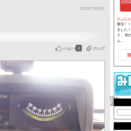
44083
2010年7月30日
け→た☆
復活！！
ました！
て、 初
計）
ム...
0
9