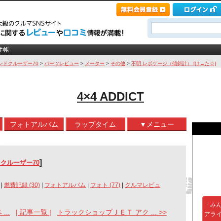
ンドクルーザー70
>
パーツレビュー
>
メーター
>
その他
>
不明 レボゲージ（傾斜計） [け→た☆]
4×4 ADDICT
フォトアルバム
ラップタイム
▼メニュー
]
クルーザー70
|
燃費記録 (30)
|
フォトアルバム
|
フォト (77)
|
クルマレビュ
「み
...
| 記事一覧 |
トラックショップＪＥＴ アク ... >>
アラ