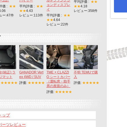
ーム計
バイザー
ルチファンクシ
平均評価 :
★★
ョンディスプレ
評価 :
★★
平均評価 :
★★
★★
4.18
イ
4.06
★★
4.43
レビュー:358件
ュー:47件
レビュー:113件
平均評価 :
★★
★★
4.64
レビュー:22件
プ
(純正) ラ
GANADOR Vert
TME × CLAZZI
不明 TEMUで購
ジマット
ex 4WD / SUV
O シートカバー
入
（運転席・助手
:
★★★★★
評価:
★★★★★
評価:
★★★★★
席の座面のみ）
評価:
★★★★★
 トップ
 パーツレビュー