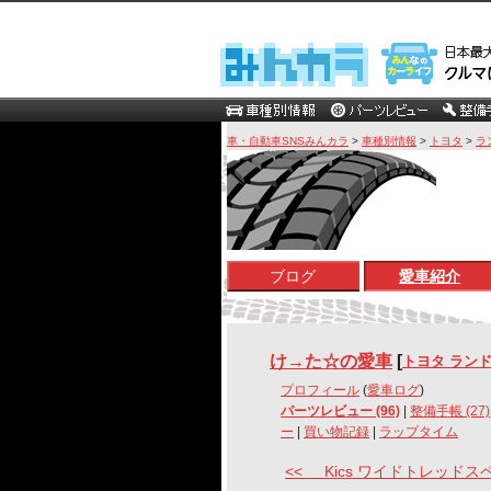
車・自動車SNSみんカラ
>
車種別情報
>
トヨタ
>
ラ
ブログ
愛車紹介
け→た☆の愛車
[
トヨタ ランド
プロフィール
(
愛車ログ
)
パーツレビュー (96)
|
整備手帳 (27)
ー
|
買い物記録
|
ラップタイム
<< Kics ワイドトレッドスペ 