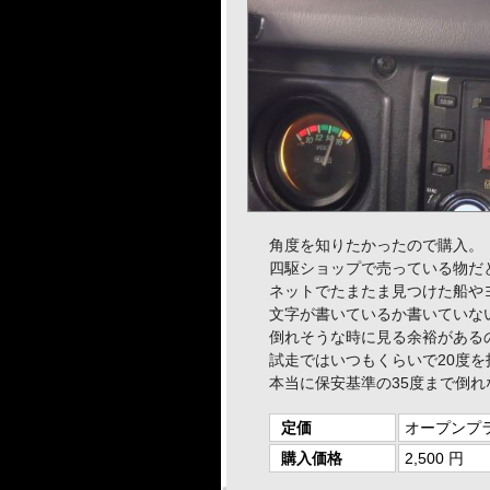
角度を知りたかったので購入。
四駆ショップで売っている物だと
ネットでたまたま見つけた船やヨ
文字が書いているか書いていな
倒れそうな時に見る余裕がある
試走ではいつもくらいで20度
本当に保安基準の35度まで倒
定価
オープンプ
購入価格
2,500 円