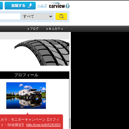
ヘルプ
プロフィール
んカラ：モニターキャンペーン【スフィ
イト・50名限定】
http://cvw.jp/b/528392/