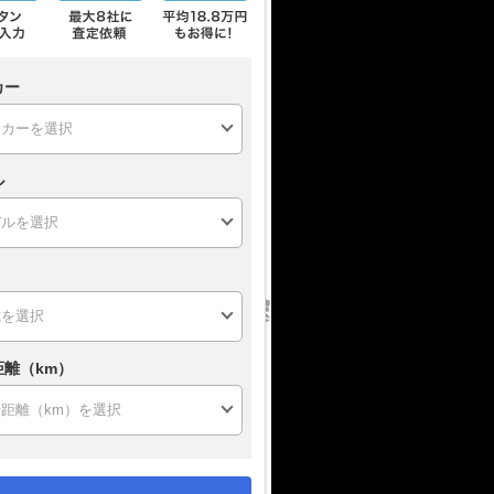
カー
ル
距離（km）