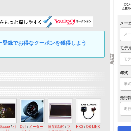
メー
マイカー登録でお得なクーポンを獲得しよう
モデ
年式
走行
Gauge
/
バ
Defi
/
メーター
日産(純正)
/
マ
HKS
/
OB-LINK