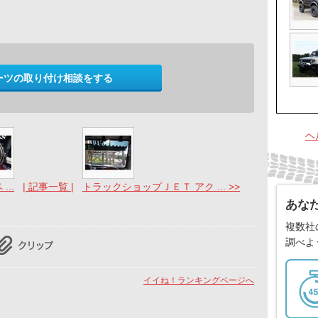
ーツの取り付け相談をする
ヘ
...
| 記事一覧 |
トラックショップＪＥＴ アク ... >>
あな
複数社
調べよ
イイね！ランキングページへ