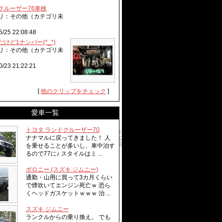
クルーザー76車検
リ：その他（カテゴリ未
5/25 22:08:48
けど1ナンバー(*_*)
リ：その他（カテゴリ未
0/23 21:22:21
[
他のクリップをチェック
]
愛車一覧
トヨタ ランドクルーザー70
ナナマルに戻ってきました！ 人
を乗せることが多いし、車中泊す
るので77に♪ スタイルはミ ...
ボロニー (スズキ ジムニー)
通勤・山用に買って3カ月くらい
で煙吹いてエンジン死亡ｗ 恐ら
くヘッドガスケットｗｗｗ 治 ...
スズキ ジムニー
ランクルからの乗り換え。 でも