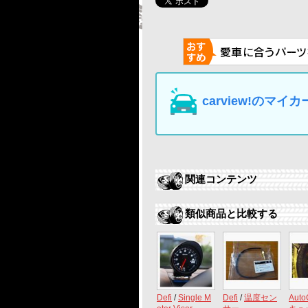
carview!の
関連コンテンツ
類似商品と比較する
Defi
/
Single M
Defi
/
温度セン
Auto