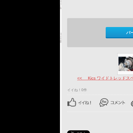
パ
<< Kics ワイドトレッドスペ 
イイね！0件