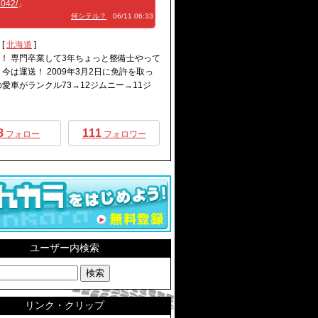
042/
」
何シテル？
06/11 06:33
[
北海道
]
！ 専門卒業して3年ちょっと整備士やって
 今は運送！ 2009年3月2日に免許を取っ
の愛車がランクル73→12ジムニー→11ジ
8
111
フォロー
フォロワー
ユーザー内検索
リンク・クリップ