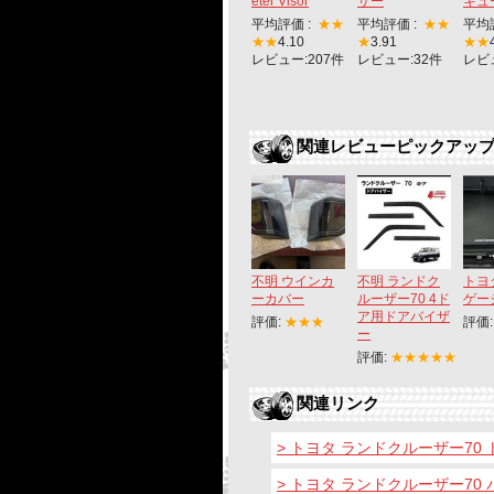
eter Visor
サー
キュ
平均評価 :
★★
平均評価 :
★★
平均
★★
4.10
★
3.91
★★
レビュー:207件
レビュー:32件
レビ
関連レビューピックアッ
不明 ウインカ
不明 ランドク
トヨタ
ーカバー
ルーザー70 4ド
ゲー
ア用ドアバイザ
評価:
★★★
評価
ー
評価:
★★★★★
関連リンク
> トヨタ ランドクルーザー70
> トヨタ ランドクルーザー70