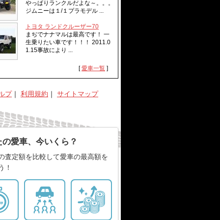
やっぱりランクルだよな～。。。
ジムニーは１/１プラモデル ...
トヨタ ランドクルーザー70
まぢでナナマルは最高です！ 一
生乗りたい車です！！！ 2011.0
1.15事故により ...
[
愛車一覧
]
ルプ
｜
利用規約
｜
サイトマップ
たの愛車、今いくら？
の査定額を比較して愛車の最高額を
う！