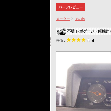
パーツレビュー
メーター
その他
不明 レボゲージ（傾斜
評価：
4