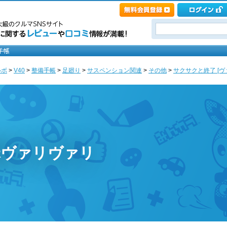
ルボ
>
V40
>
整備手帳
>
足廻り
>
サスペンション関連
>
その他
>
サクサクと終了 [ヴ
昧ヴァリヴァリ