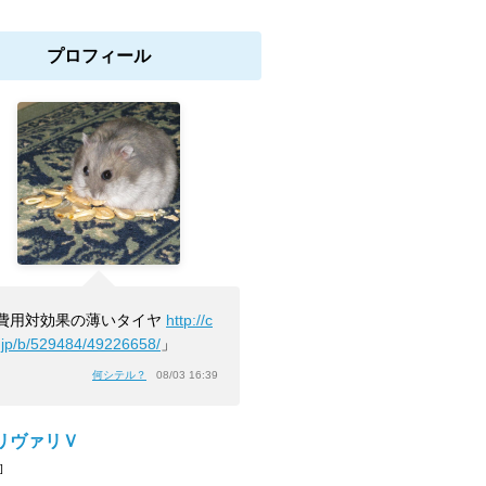
プロフィール
費用対効果の薄いタイヤ
http://c
.jp/b/529484/49226658/
」
何シテル？
08/03 16:39
リヴァリＶ
]