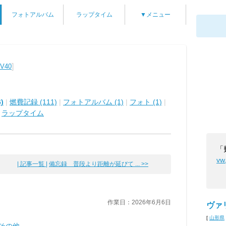
フォトアルバム
ラップタイム
▼メニュー
]
V40
)
|
燃費記録 (111)
|
フォトアルバム (1)
|
フォト (1)
|
|
ラップタイム
「
vw
| 記事一覧 |
備忘録 普段より距離が延びて ... >>
作業日：2026年6月6日
ヴァ
[
山形県