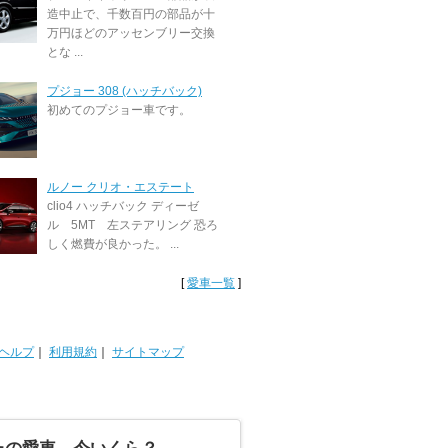
造中止で、千数百円の部品が十
万円ほどのアッセンブリー交換
とな ...
プジョー 308 (ハッチバック)
初めてのプジョー車です。
ルノー クリオ・エステート
clio4 ハッチバック ディーゼ
ル 5MT 左ステアリング 恐ろ
しく燃費が良かった。 ...
[
愛車一覧
]
ヘルプ
｜
利用規約
｜
サイトマップ