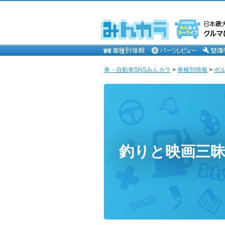
車・自動車SNSみんカラ
>
車種別情報
>
ボ
釣りと映画三