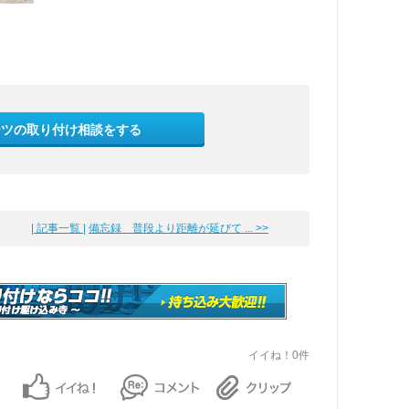
ーツの取り付け相談をする
| 記事一覧 |
備忘録 普段より距離が延びて ... >>
イイね！0件