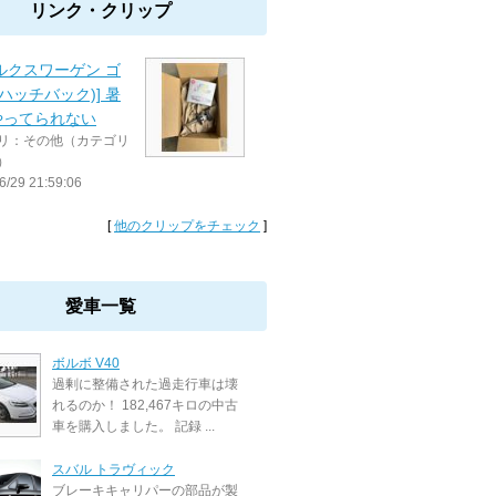
リンク・クリップ
ルクスワーゲン ゴ
(ハッチバック)] 暑
やってられない
リ：その他（カテゴリ
）
6/29 21:59:06
[
他のクリップをチェック
]
愛車一覧
ボルボ V40
過剰に整備された過走行車は壊
れるのか！ 182,467キロの中古
車を購入しました。 記録 ...
スバル トラヴィック
ブレーキキャリパーの部品が製