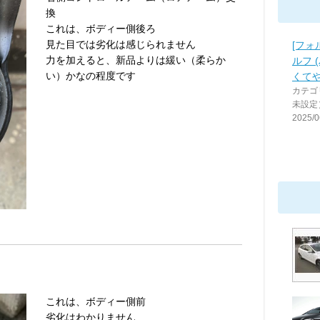
換
これは、ボディー側後ろ
見た目では劣化は感じられません
[フォ
力を加えると、新品よりは緩い（柔らか
ルフ 
い）かなの程度です
くて
カテゴ
未設定
2025/0
これは、ボディー側前
劣化はわかりません