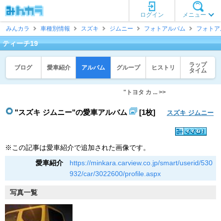
ログイン
メニュー
みんカラ
車種別情報
スズキ
ジムニー
フォトアルバム
フォトア
ティーチ19
ラップ
ブログ
愛車紹介
アルバム
グループ
ヒストリ
タイム
"トヨタ カ ... >>
"スズキ ジムニー"の愛車アルバム
[1枚]
スズキ ジムニー
※この記事は愛車紹介で追加された画像です。
愛車紹介
https://minkara.carview.co.jp/smart/userid/530
932/car/3022600/profile.aspx
写真一覧