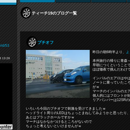
ティーチ19のブログ一覧
プチオフ
erid/53
昨日の朝6時半より、
よ
 13:29
本州旅行の帰りに青森
早朝につくということ
ほぼ徹夜で挑んだわけ
インパルのエアロはや
ノートに乗っていたこ
がｗ
マーチのインパルのエ
個人的にはフロントが
リアバンパーは12SR
いろいろ今回のプチオフで刺激を受けてきましたｗ
ヘッドライト周りのLEDはちょっとまねしてみようかと思ったり
あとはブラックホールですかｗ
マーチはなかなかつけるところがないので
ちょっと考えないといけませんがｗ