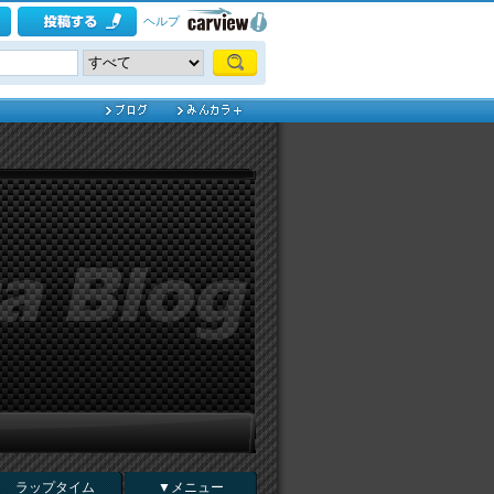
ヘルプ
ラップタイム
▼メニュー