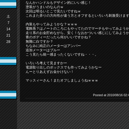
なんかハンドルもデザイン的にいい感じ！
塗装がうまいのなんのｗ
次回は明るいとこで見たいですねｗ
これまた弄りの方向性が違う方とオフするといろいろ刺激受けま
土
7
内装もやってみようかな？ｗｗｗ
電飾系？はノートのころにもやってたのでマーチもやってみよう
14
走り系のお金貯めながら、安く！なおかついい感じにしてみよう
21
青のボディーだったら何がいいですかね？
無難に白ですか？
28
ちなみに純正のメーターはアンバー
追加メーターはブルー
こう見たら統一感まったくないですね・・・。
いろいろ考えて見ますかー
電源取り出しのボックスでも作ってみようかなー
んーとりあえずお金かけない！
マッスィーさん！またオフしましょうねｗｗｗ
Posted at 2010/08/16 02: