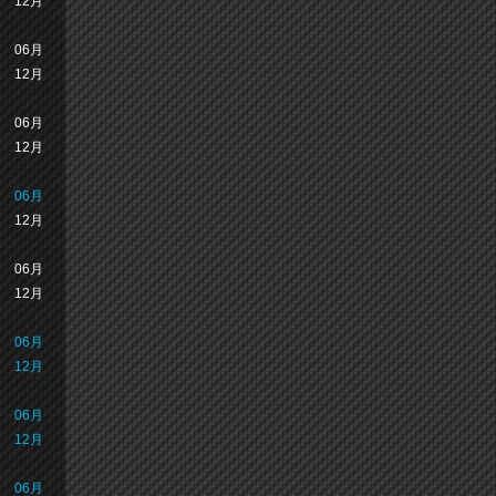
12月
06月
12月
06月
12月
06月
12月
06月
12月
06月
12月
06月
12月
06月