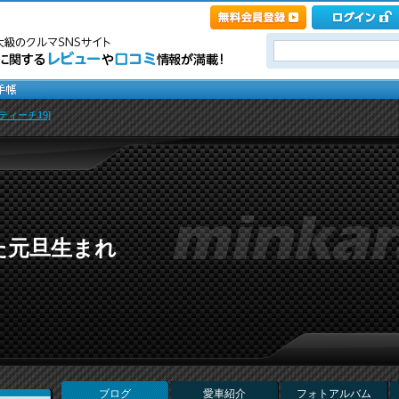
ティーチ19]
た元旦生まれ
ブログ
愛車紹介
フォトアルバム