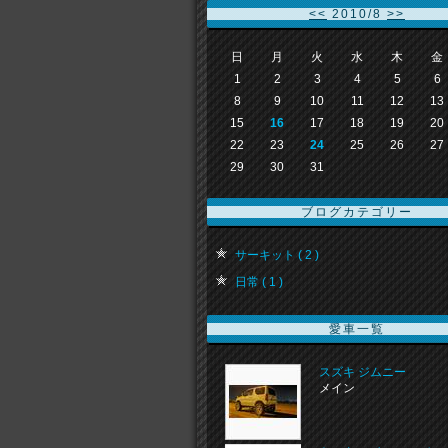
<<
2010/8
>>
日
月
火
水
木
金
1
2
3
4
5
6
8
9
10
11
12
13
15
16
17
18
19
20
22
23
24
25
26
27
29
30
31
ブログカテゴリー
サーキット ( 2 )
日常 ( 1 )
愛車一覧
スズキ ジムニー
メイン