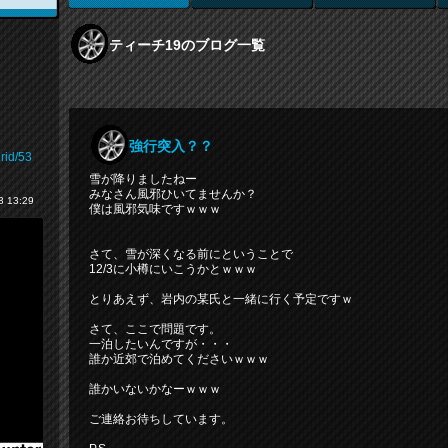
ティーチ19のブログ一覧
強行突入？？
erid/53
雪が降りましたねー
みなさん風邪ひいてませんか？
 13:29
僕は風邪気味ですｗｗｗ
さて、雪が深くなる前にということで
12/3に小樽にいこうかとｗｗｗ
とりあえず、岩内の某氏と一緒に行く予定ですｗ
さて、ここで問題です。
一泊したいんですが・・・
誰か近郊で泊めてくださいｗｗｗ
誰かいないかなーｗｗｗ
ご連絡お待ちしています。