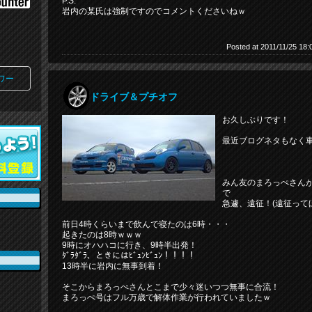
P.S.
岩内の某氏は強制ですのでコメントくださいねｗ
Posted at 2011/11/25 18:
ワー
ドライブ＆プチオフ
お久しぶりです！
最近ブログネタもなく
みん友のまろっぺさん
で
急遽、遠征！(遠征って
前日4時くらいまで飲んで寝たのは6時・・・
起きたのは8時ｗｗｗ
9時にオハハコに行き、9時半出発！
ﾀﾞﾗﾀﾞﾗ、ときにはﾋﾞｭﾝﾋﾞｭﾝ！！！！
13時半に岩内に無事到着！
そこからまろっぺさんとこまで少々迷いつつ無事に合流！
まろっぺ号はフル万歳で解体作業が行われていましたｗ