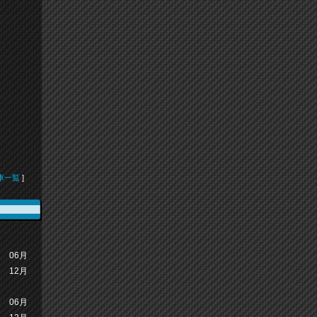
車一覧
]
06月
12月
06月