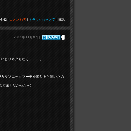
06:42 |
コメント(7)
|
トラックバック(0)
| 日記
2011年11月07日
車いじりネタもなく・・・。
がカルソニックマーチを降りると聞いたの
ほど遠くなかったｗ)