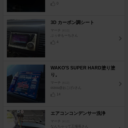
0
3D カーボン調シート
マーチ
[K12]
ぶぅ＠もーちさん
4
WAKO'S SUPER HARD塗り塗
り。
マーチ
[K12]
oizou@おこげ♪さん
14
エアコンコンデンサー洗浄
マーチ
[K12]
なんちゃって工場長さん