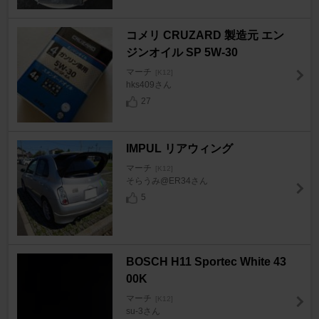
コメリ CRUZARD 製造元 エン
ジンオイル SP 5W‐30
マーチ
[K12]
hks409さん
27
IMPUL リアウィング
マーチ
[K12]
そらうみ@ER34さん
5
BOSCH H11 Sportec White 43
00K
マーチ
[K12]
su-3さん