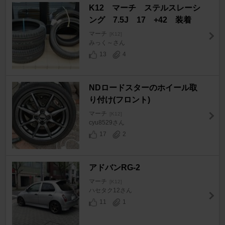
K12 マーチ ステルスレーシ
ング 7.5J 17 +42 装着
マーチ
[K12]
みっく～さん
13
4
NDロードスターのホイール取
り付け(フロント)
マーチ
[K12]
cyu8529さん
17
2
アドバンRG-2
マーチ
[K12]
ハセタク12さん
11
1