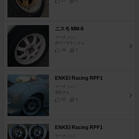
57
0
ニスモ MM-8
マーチ
[K12]
@ヤーザキンさん
26
2
ENKEI Racing RPF1
マーチ
[K12]
達氏さん
52
4
ENKEI Racing RPF1
マーチ
[K12]