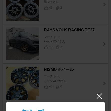
黒マチさん
49
2
RAYS VOLK RACING TE37
マーチ
[K12]
akada2227さん
19
2
NISMO ホイール
マーチ
[K12]
コテツworksさん
43
0
BRIDGESTONE ECO FORME