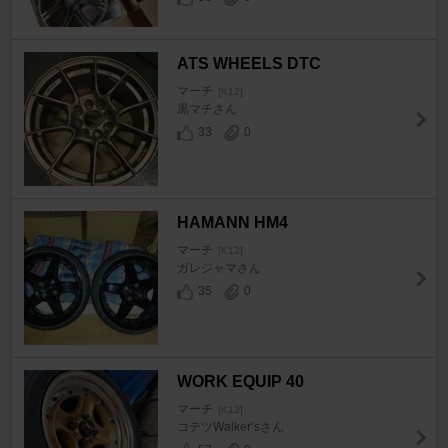
ATS WHEELS DTC
マーチ
[K12]
黒マチさん
33
0
HAMANN HM4
マーチ
[K12]
ガレジャマさん
35
0
WORK EQUIP 40
マーチ
[K12]
コテツWalker’sさん