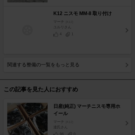
K12 ニスモ MM-8 取り付け
マーチ
[K12]
ユルリさん
4
1
関連する整備の一覧をもっと見る
この記事を見た人におすすめ
日産(純正) マーチニスモ専用ホ
イール
マーチ
[K12]
達氏さん
96
0