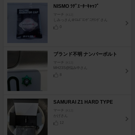
NISMO ﾗﾁﾞｴｰﾀｰｷｬｯﾌﾟ
マーチ
[K12]
しみっさん＠ｴﾑｽﾞｴﾝﾁﾞﾆｱﾘﾝｸﾞさん
0
ブランド不明 ナンバーボルト
マーチ
[K12]
MH23S@悩み中さん
8
SAMURAI Z1 HARD TYPE
マーチ
[K12]
かげさん
12