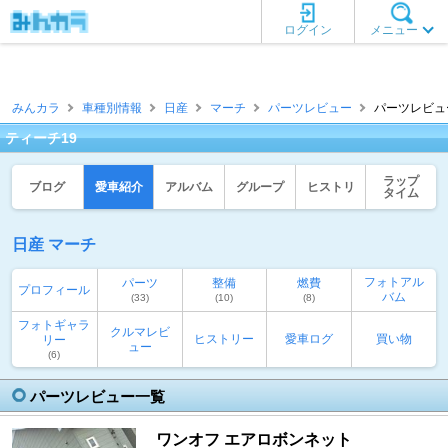
ログイン
メニュー
みんカラ
車種別情報
日産
マーチ
パーツレビュー
パーツレビュー
ティーチ19
ラップ
ブログ
愛車紹介
アルバム
グループ
ヒストリ
タイム
日産 マーチ
フォトアル
パーツ
整備
燃費
プロフィール
バム
(33)
(10)
(8)
フォトギャラ
クルマレビ
ヒストリー
愛車ログ
買い物
リー
ュー
(6)
パーツレビュー一覧
ワンオフ エアロボンネット