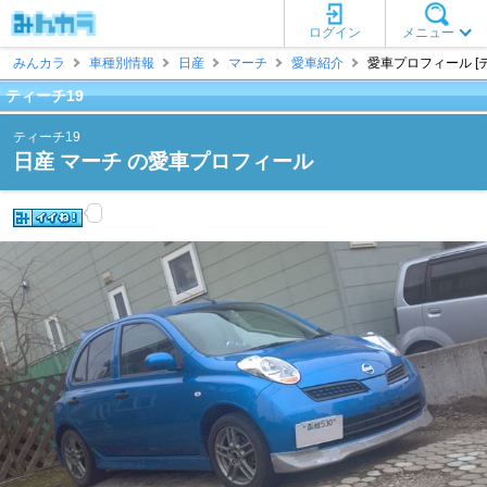
ログイン
メニュー
みんカラ
車種別情報
日産
マーチ
愛車紹介
愛車プロフィール [テ
ティーチ19
ティーチ19
日産 マーチ の愛車プロフィール