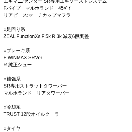
エキマニ/センター:SR専用エキゾーストシステム
Fパイプ：マルホランド 45ﾊﾟｲ
リアピース:マーチカップマフラー
○足回り系
ZEAL FunctionXs F:5k R:3k 減衰6段調整
○ブレーキ系
F:WINMAX SRVer
R:純正シュー
○補強系
SR専用ストラットタワーバー
マルホランド リアタワーバー
○冷却系
TRUST 12段オイルクーラー
○タイヤ