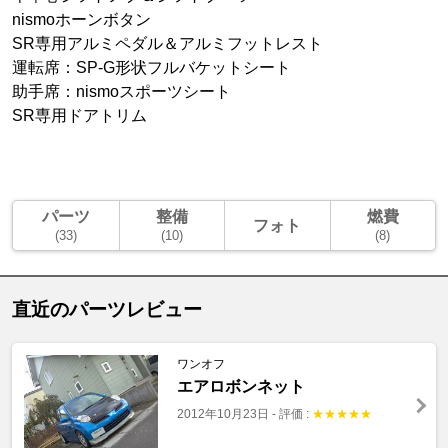
nismoホーンボタン
SR専用アルミペダル＆アルミフットレスト
運転席：SP-G形状フルバケットシート
助手席：nismoスポーツシート
SR専用ドアトリム
パーツ
整備
燃費
フォト
(33)
(10)
(8)
直近のパーツレビュー
ワンオフ
エアロボンネット
2012年10月23日
-
評価 :
★
★
★
★
★