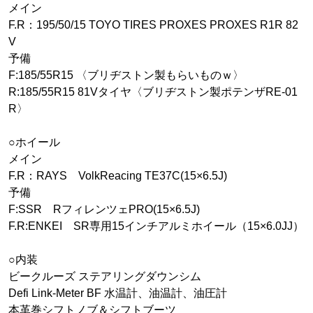
メイン
F.R：195/50/15 TOYO TIRES PROXES PROXES R1R 82
V
予備
F:185/55R15 〈ブリヂストン製もらいものｗ〉
R:185/55R15 81Vタイヤ〈ブリヂストン製ポテンザRE-01
R〉
○ホイール
メイン
F.R：RAYS VolkReacing TE37C(15×6.5J)
予備
F:SSR RフィレンツェPRO(15×6.5J)
F.R:ENKEI SR専用15インチアルミホイール（15×6.0JJ）
○内装
ビークルーズ ステアリングダウンシム
Defi Link-Meter BF 水温計、油温計、油圧計
本革巻シフトノブ＆シフトブーツ