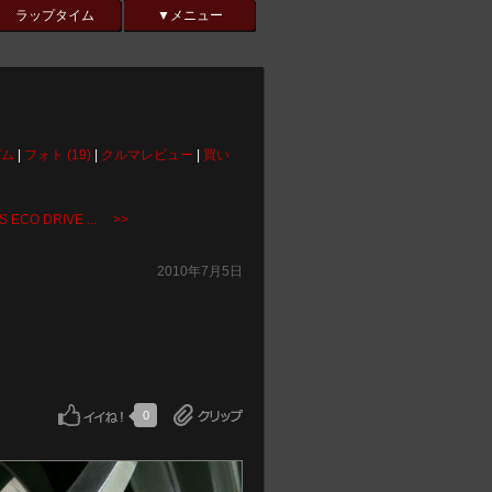
ラップタイム
▼メニュー
バム
|
フォト (19)
|
クルマレビュー
|
買い
S ECO DRIVE ... >>
2010年7月5日
0