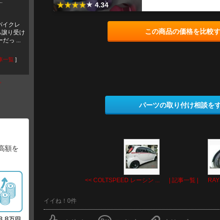
.
4.34
バイクレ
この商品の価格を比較
ら譲り受け
っ ...
車一覧
]
プ
パーツの取り付け相談を
高額を
<< COLTSPEED レーシン ...
| 記事一覧 |
RAY
イイね！0件