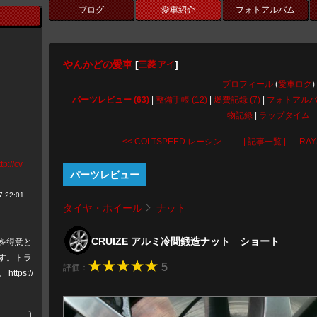
ブログ
愛車紹介
フォトアルバム
やんかどの愛車
[
]
三菱 アイ
プロフィール
(
愛車ログ
)
パーツレビュー (63)
|
整備手帳 (12)
|
燃費記録 (7)
|
フォトアル
物記録
|
ラップタイム
<< COLTSPEED レーシン ...
| 記事一覧 |
RAY
ttp://cv
パーツレビュー
 22:01
タイヤ・ホイール
ナット
CRUIZE アルミ冷間鍛造ナット ショート
を得意と
す。トラ
5
評価：
ps://