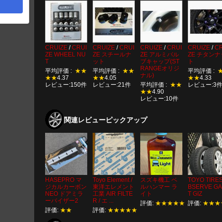
CRUIZE
/
CRUI
CRUIZE
/
CRUI
CRUIZE
/
CRUI
CRUIZE
/
CR
ZE WHEEL NU
ZE スチールナ
ZE アルミバル
ZE チタンナ
T
ット
ブキャップ(ST
ト
RANGEオリジ
平均評価 :
★★
平均評価 :
★★
平均評価 :
ナル)
★★
4.37
★★
4.05
★★
4.33
レビュー:150件
レビュー:21件
平均評価 :
★★
レビュー:3
★★
4.90
レビュー:10件
関連レビューピックアップ
HASEPRO マ
Toyo Element /
スズキ機工 ベ
TOYO TIRE
ジカルカーボン
東洋エレメント
ルハンマー ラ
BSERVE GA
NEO ドアミラ
工業 AIR FILTE
イト
T GIZ
ーバイザー2
R / エ ...
評価:
★★★★★
評価:
★★★
評価:
★★
評価:
★★★★★