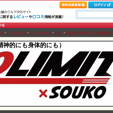
アイ
>
パーツレビュー
>
タイヤ・ホイール
>
ナット
>
CRUIZE CRUIZE アルミ冷間鍛造ナッ
精神的にも身体的にも）