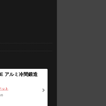
UIZE アルミ冷間鍛造
ナット
8件