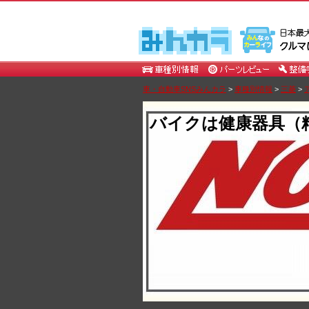
車・自動車SNSみんカラ
>
車種別情報
>
三菱
>
バイクは健康器具（