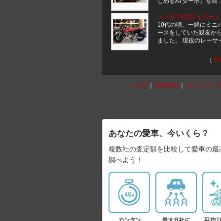
しめるATターボ』を目 ..
ホンダ XR100 モタード
10代の頃、一緒にミニ
ースをしていた親友か
ました。 現役のレーサーだ
[
愛
ヘルプ
｜
利用規約
｜
サイトマッ
あなたの愛車、今いくら？
複数社の査定額を比較して愛車の最
調べよう！