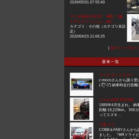
2026/05/31 07:55:40
マツダ(純正) NCEC M型 5速
トランスミッション（改）
カテゴリ：その他（カテゴリ未設
定）
2020/04/15 21:06:25
[
他のクリップをチ
愛車一覧
マツダ ロードスター
c-mocoさんから譲り
(‧⃘︠͡˾ͨ̅ ‧⃘︡ ͌) 納車時走行距離1
スズキ GSX-R1100K
1989年4月生まれ。 
距離:18,229km。 50
ってスズキ ...
三菱 アイ
COBB＆FABYさんか
ました。 『MRドライ