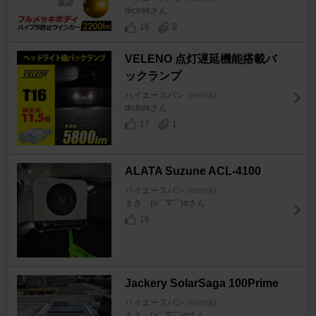
dictrekさん
16
0
VELENO 点灯遅延機能搭載バ
ックランプ
ハイエースバン
[H200系]
dictrekさん
17
1
ALATA Suzune ACL-4100
ハイエースバン
[H200系]
まさ (o￣∇￣)σさん
16
Jackery SolarSaga 100Prime
ハイエースバン
[H200系]
まさ (o￣∇￣)σさん