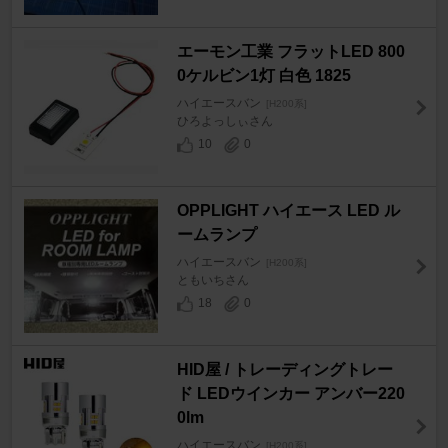
エーモン工業 フラットLED 800
0ケルビン1灯 白色 1825
ハイエースバン
[H200系]
ひろよっしぃさん
10
0
OPPLIGHT ハイエース LED ル
ームランプ
ハイエースバン
[H200系]
ともいちさん
18
0
HID屋 / トレーディングトレー
ド LEDウインカー アンバー220
0lm
ハイエースバン
[H200系]