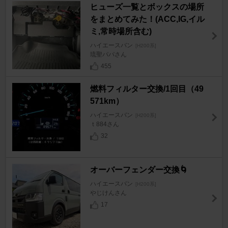
ヒューズ一覧とボックスの場所
をまとめてみた！(ACC,IG,イル
ミ,常時場所含む)
ハイエースバン
[H200系]
琉聖パパさん
455
燃料フィルター交換/1回目（49
571km）
ハイエースバン
[H200系]
ｔ884さん
32
オーバーフェンダー交換🌀
ハイエースバン
[H200系]
やじけんさん
17