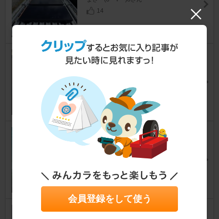
14
ALPINE XF11Z-HI-NR
ハイエースバン
[H200系]
どらどら@さん
17
CORONA ポータブルエアコン
PA-F85A
ハイエースバン
[H200系]
zoaさん
34
会員登録をして使う
TORAY / 東レ トーレペフ（ポ