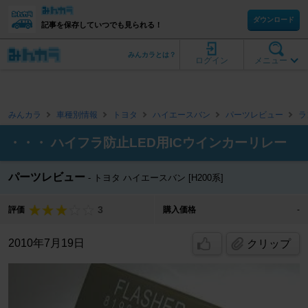
ダウンロード
記事を保存していつでも見られる！
みんカラとは？
ログイン
メニュー
みんカラ
車種別情報
トヨタ
ハイエースバン
パーツレビュー
ラ
・・・ ハイフラ防止LED用ICウインカーリレー
パーツレビュー
トヨタ ハイエースバン [H200系]
3
評価
購入価格
-
2010年7月19日
クリップ