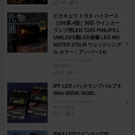
186
0
ピカキュウ トヨタ ハイエース
［200系 4型］対応 ウインカー
ランプ用LED T20S PHILIPS L
UMILEDS製LED搭載 LED MO
NSTER 270LM ウェッジシング
ル カラー：アンバー 1セ
ハイエースバン
[H200系]
pika-Qさん
53
0
IPF LED バックランプバルブ 8
00lm 6500K 503BL
ハイエースバン
[H200系]
ＲｉＫｕさん
7
2
PIAA LEDウインカーT20