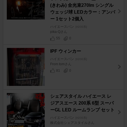
(きわみ) 全光束270lm シングル
ウェッジ球 LEDカラー：アンバ
ー 1セット2個入
ハイエースバン
[H200系]
pika-Qさん
55
0
IPF ウィンカー
ハイエースバン
[H200系]
From tomさん
81
0
シェアスタイル ハイエース レ
ジアスエース 200系 6型 スーパ
ーGL LED ルームランプ セット
ハイエースバン
[H200系]
株式会社シェアスタイルさん