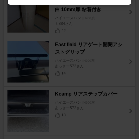
リオレフィン発泡体） 東レペフ
白 10mm厚 粘着付き
ハイエースバン
[H200系]
ｔ884さん
42
East field リアゲート開閉アシ
ストグリップ
ハイエースバン
[H200系]
あっきー572さん
14
Kcamp リアステップカバー
ハイエースバン
[H200系]
あっきー572さん
13