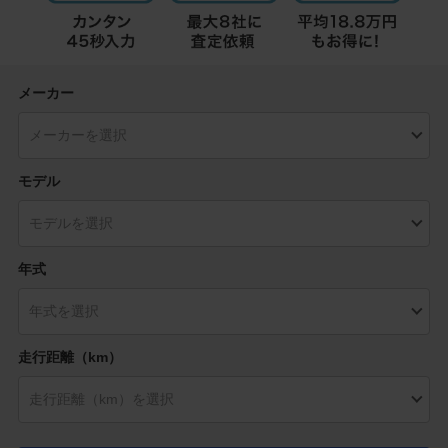
メーカー
モデル
年式
走行距離（km）