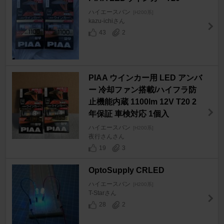
ハイエースバン
[H200系]
kazu-ichiさん
43
2
PIAA ウインカー用 LED アンバ
ー 冷却ファン搭載/ハイフラ防
止機能内蔵 1100lm 12V T20 2
年保証 車検対応 1個入
ハイエースバン
[H200系]
夜行さんさん
19
3
OptoSupply CRLED
ハイエースバン
[H200系]
T-Starさん
28
2