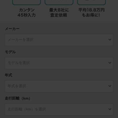
メーカー
モデル
年式
走行距離（km）