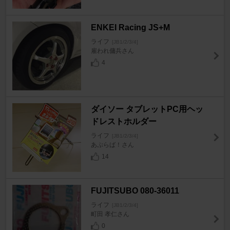
ENKEI Racing JS+M
ライフ
[JB1/2/3/4]
雇われ傭兵さん
4
ダイソー タブレットPC用ヘッ
ドレストホルダー
ライフ
[JB1/2/3/4]
あぷらば！さん
14
FUJITSUBO 080-36011
ライフ
[JB1/2/3/4]
町田 孝仁さん
0