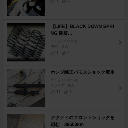
3
1
【LIFE】BLACK DOWN SPRI
NG 装着…
ライフ
[JB1/2/3/4]
NON…さん
1
1
ホンダ純正バモスショック流用
ライフ
[JB1/2/3/4]
スライダーさん
13
6
アクティのフロントショックを
組む 89600km