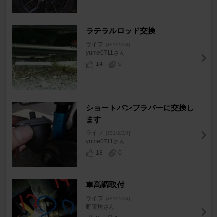
ラテラルロッド交換
ライフ
[JB1/2/3/4]
yume0711さん
14
0
ショートバンプラバーに交換し
ます
ライフ
[JB1/2/3/4]
yume0711さん
18
0
車高調取付
ライフ
[JB1/2/3/4]
野茶坊さん