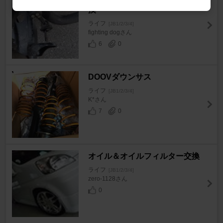
換
ライフ
[JB1/2/3/4]
fighting dogさん
6
0
DOOVダウンサス
ライフ
[JB1/2/3/4]
K*さん
7
0
オイル＆オイルフィルター交換
ライフ
[JB1/2/3/4]
zero-1128さん
0