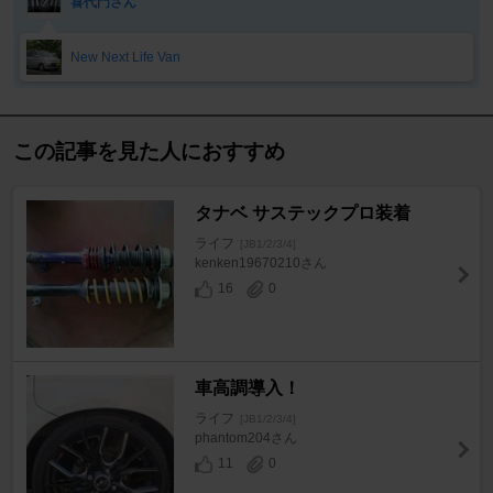
喜代門さん
New Next Life Van
この記事を見た人におすすめ
タナベ サステックプロ装着
ライフ
[JB1/2/3/4]
kenken19670210さん
16
0
車高調導入！
ライフ
[JB1/2/3/4]
phantom204さん
11
0