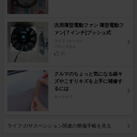
汎用薄型電動ファン 薄型電動フ
ァン[７インチ]プッシュ式
ライフ
[JB1/2/3/4]
バランスさん
15
クルマのちょっと気になる線キ
ズやこすりキズを上手に補修す
るには
カーライフ
ライフ のサスペンション関連の整備手帳を見る