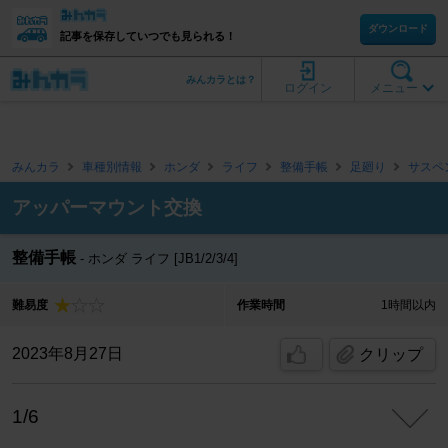
ダウンロード
記事を保存していつでも見られる！
みんカラとは？
ログイン
メニュー
みんカラ
車種別情報
ホンダ
ライフ
整備手帳
足廻り
サスペ
アッパーマウント交換
整備手帳
ホンダ ライフ [JB1/2/3/4]
難易度
作業時間
1時間以内
2023年8月27日
クリップ
1/6