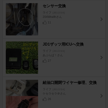
センサー交換
ライフ
[JB1/2/3/4]
204Wraithさん
11
JD1ザッツ用ICUへ交換
ライフ
[JB1/2/3/4]
あぷらば！さん
27
給油口開閉ワイヤー修理、交換
ライフ
[JB1/2/3/4]
ケセラセラ＠さん
26