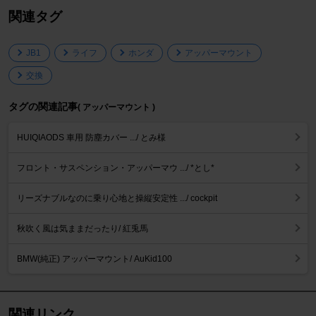
関連タグ
JB1
ライフ
ホンダ
アッパーマウント
交換
タグの関連記事
( アッパーマウント )
HUIQIAODS 車用 防塵カバー .../ とみ様
フロント・サスペンション・アッパーマウ .../ *とし*
リーズナブルなのに乗り心地と操縦安定性 .../ cockpit
秋吹く風は気ままだったり/ 紅兎馬
BMW(純正) アッパーマウント/ AuKid100
関連リンク