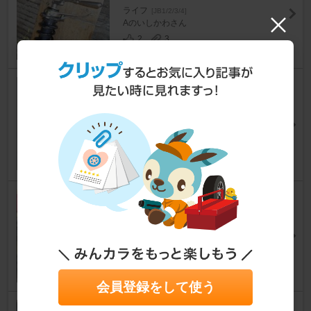
ライフ
[JB1/2/3/4]
Aのいしかわさん
2
3
ロアボールジョイントブーツ、
タイロッドエンドダストブーツ
交換
ライフ
[JB1/2/3/4]
DDAC-Ⅱさん
5
0
車高ダウン失敗編
ライフ
[JB1/2/3/4]
T.A.V.Oさん
6
1
会員登録をして使う
フロントストラットブッシュ交