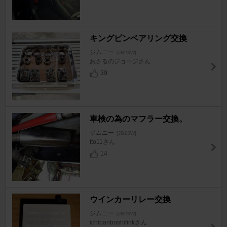
キングピンベアリング交換
ジムニー
[JB23W]
おさるのジョージさん
39
車検の為のマフラー交換。
ジムニー
[JB23W]
tto11さん
14
ウインカーリレー交換
ジムニー
[JB23W]
ichibanboshifinkさん