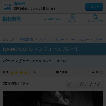
ダウンロード
記事を保存していつでも見られる！
みんカラとは？
ログイン
メニュー
みんカラ
車種別情報
スズキ
ジムニー
パーツレビュー
ブレーキ
RA-NO'S BHレインフォースプレート
パーツレビュー
スズキ ジムニー [JB23W]
4
評価
購入価格
4,000 円
2010年5月12日
クリップ