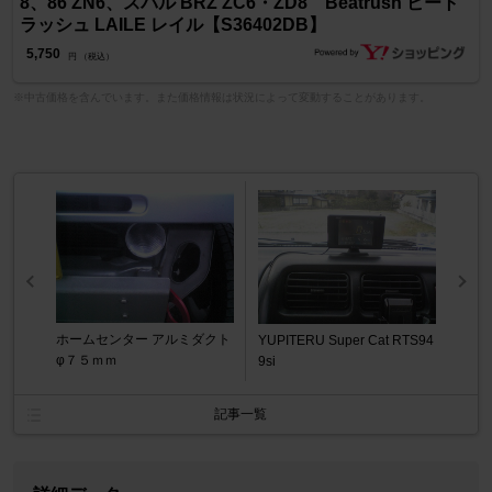
8、86 ZN6、スバル BRZ ZC6・ZD8 Beatrush ビート
ラッシュ LAILE レイル【S36402DB】
5,750
円 （税込）
※中古価格を含んでいます。また価格情報は状況によって変動することがあります。
ホームセンター アルミダクト
YUPITERU Super Cat RTS94
φ７５ｍｍ
9si
記事一覧