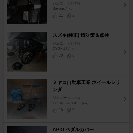
ジムニー
[JB23W]
Sevensさん
21
2
スズキ(純正) 錆対策＆点検
ジムニー
[JB23W]
CYGXUSさん
70
0
ミヤコ自動車工業 ホイールシリ
ンダ
ジムニー
[JB23W]
パールワルスキーさん
18
0
APIO ペダルカバー