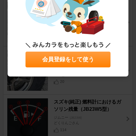
H.S.P 強化 イグニッションコイ
ル
ジムニー
[JB23W]
JB23_背番号3さん
17
DUNLOP GRANDTREK R/T 0
会員登録をして使う
1
ジムニー
[JB23W]
JB23_背番号3さん
20
スズキ(純正) 燃料計におけるガ
ソリン残量（JB23W5型）
ジムニー
[JB23W]
どくりんごさん
114