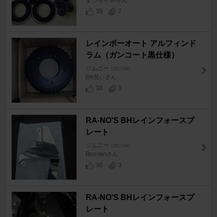
まっちゃ50さん
35
2
レインボーオート アルフィンド
ラム（ガンコート黒仕様）
ジムニー
[JB23W]
jim兄ぃさん
38
3
RA-NO'S BHレインフォースプ
レート
ジムニー
[JB23W]
Boo-tanさん
30
3
RA-NO'S BHレインフォースプ
レート