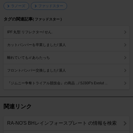
ラノーズ
ファッドスター
タグの関連記事
( ファッドスター )
IPF 丸型 リフレクター/ せん.
カットバンパーを卒業しました/ 溪人
離れていても♪/ あらたっち
フロントバンパー交換しました/ 溪人
『ジムニー争奪トライアル競技会』の商品 .../ SJ30F's Evolut ...
関連リンク
RA-NO'S BHレインフォースプレート の情報を検索