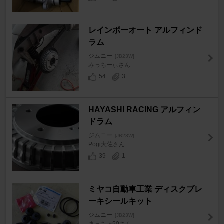
レインボーオート アルフィンド
ラム
ジムニー
[JB23W]
みっちーぃさん
54
3
HAYASHI RACING アルフィン
ドラム
ジムニー
[JB23W]
Pogi大佐さん
39
1
ミヤコ自動車工業 ディスクブレ
ーキシールキット
ジムニー
[JB23W]