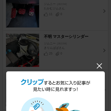
ジムニー
[JB23W]
たかむジムさん
11
0
不明 マスターシリンダー
ジムニー
[JB23W]
きりんぱぱさん
25
0
NARDI コンペティション シ
ルバースポーク
ジムニー
[JB23W]
すいくんさん
23