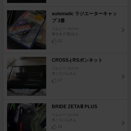
automatic ラジエーターキャッ
プ 3番
ジムニー
[JB23W]
車オタク(笑)さん
12
CROSS-j RSボンネット
ジムニー
[JB23W]
木こりジムさん
17
BRIDE ZETAⅢ PLUS
ジムニー
[JB23W]
木こりジムさん
14