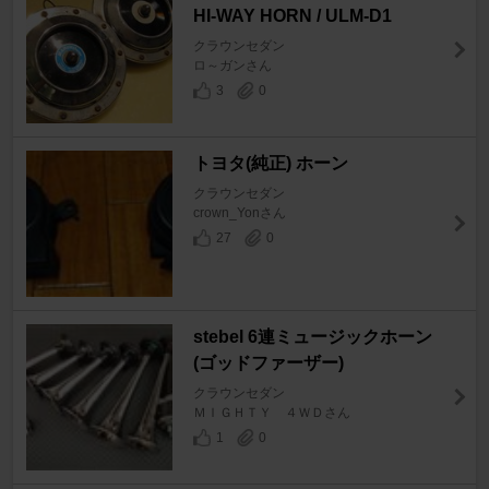
HI-WAY HORN / ULM-D1
クラウンセダン
ロ～ガンさん
3
0
トヨタ(純正) ホーン
クラウンセダン
crown_Yonさん
27
0
stebel 6連ミュージックホーン
(ゴッドファーザー)
クラウンセダン
ＭＩＧＨＴＹ ４ＷＤさん
1
0