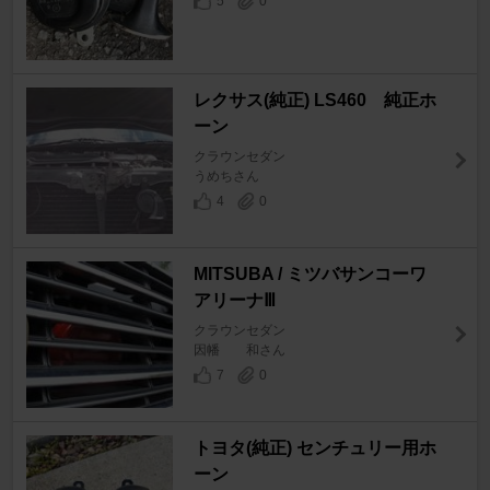
5
0
レクサス(純正) LS460 純正ホ
ーン
クラウンセダン
うめちさん
4
0
MITSUBA / ミツバサンコーワ
アリーナⅢ
クラウンセダン
因幡 和さん
7
0
トヨタ(純正) センチュリー用ホ
ーン