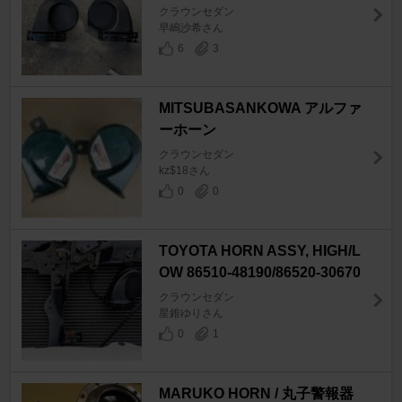
クラウンセダン
早嶋沙希さん
6
3
MITSUBASANKOWA アルファ
ーホーン
クラウンセダン
kz$18さん
0
0
TOYOTA HORN ASSY, HIGH/L
OW 86510-48190/86520-30670
クラウンセダン
星錐ゆりさん
0
1
MARUKO HORN / 丸子警報器