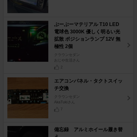
ぶーぶーマテリアル T10 LED
電球色 3000K 優しく明るい光
拡散 ポジションランプ 12V 無
極性 2個
クラウンセダン
おじや生活さん
2
エアコンパネル・タクトスイッ
チ交換
クラウンセダン
AkaTukiさん
7
備忘録 アルミホイール履き替
え