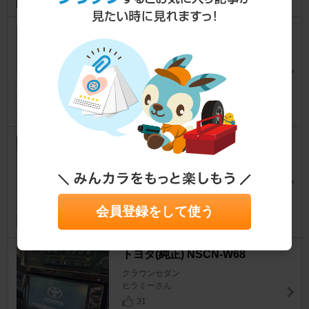
HIFLY HF201
クラウンセダン
R-JUNKIEさん
3
トヨタ(純正) ラジオアンテナコ
ネクタ変換ケーブル JASO⇒HF
C
クラウンセダン
Raccoさん
会員登録をして使う
16
トヨタ(純正) NSCN-W68
クラウンセダン
ヒラミーさん
31