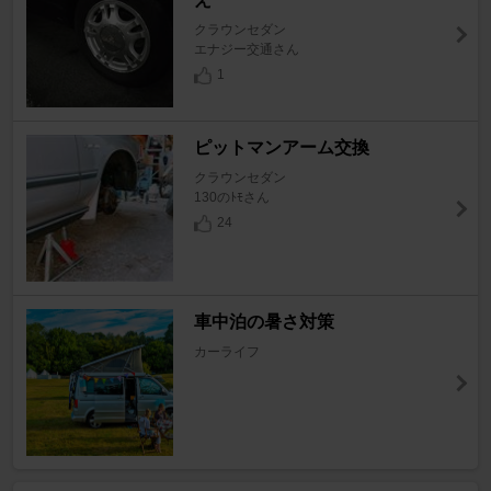
クラウンセダン
エナジー交通さん
1
ピットマンアーム交換
クラウンセダン
130のﾄﾓさん
24
車中泊の暑さ対策
カーライフ