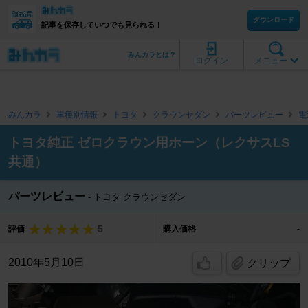
ダウンロード
記事を保存していつでも見られる！
みんカラとは？
ログイン
メニュー
みんカラ
車種別情報
トヨタ
クラウンセダン
パーツレビュー
電
トヨタ純正 ゼロクラウン用ホーン（レクサスLS
共通）
パーツレビュー
トヨタ クラウンセダン
5
評価
購入価格
-
2010年5月10日
クリップ