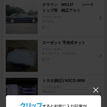
クラウン MS137 ハード
トップ用 純正アルミ
クラウンセダン
sz-7さん
7
エーゼット 字光式キット
クラウンセダン
ＭＩＧＨＴＹ ４ＷＤさん
0
トヨタ(純正) NSCD-W66
クラウンセダン
Raccoさん
16