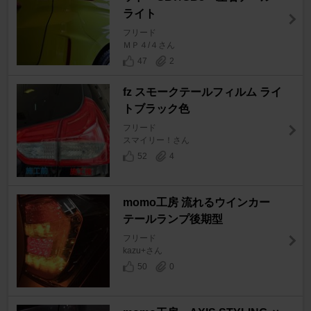
ライト
フリード
ＭＰ４/４さん
47
2
fz スモークテールフィルム ライ
トブラック色
フリード
スマイリー！さん
52
4
momo工房 流れるウインカー
テールランプ後期型
フリード
kazu+さん
50
0