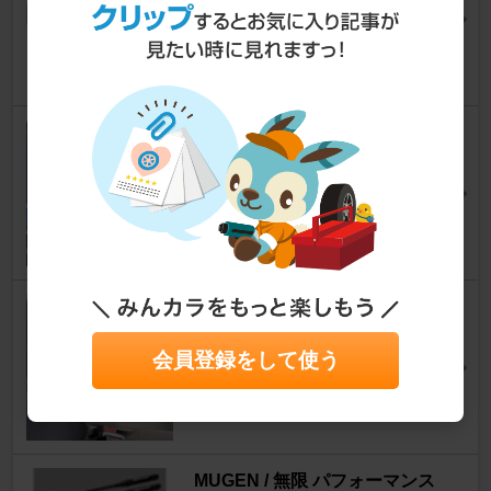
フリード
nerodiasさん
10
ホンダ(純正) Gathers LXM-264
ZFLi
フリード
けん２＠らんだーさん
16
emblem アームレスト
フリード
会員登録をして使う
mitsu717さん
12
MUGEN / 無限 パフォーマンス