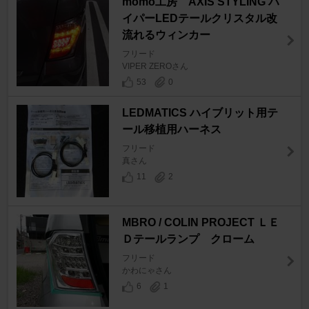
momo工房 AXIS STYLING ハ
イパーLEDテールクリスタル改
流れるウィンカー
フリード
VIPER ZEROさん
53
0
LEDMATICS ハイブリット用テ
ール移植用ハーネス
フリード
真さん
11
2
MBRO / COLIN PROJECT ＬＥ
Ｄテールランプ クローム
フリード
かわにゃさん
6
1