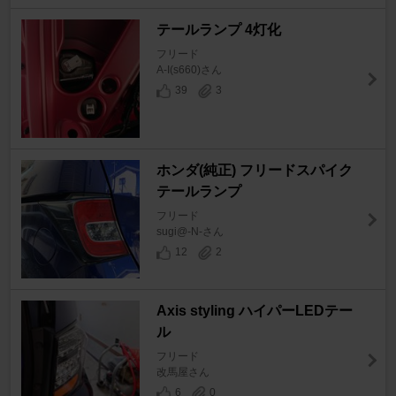
テールランプ 4灯化
フリード
A-I(s660)さん
39
3
ホンダ(純正) フリードスパイク
テールランプ
フリード
sugi@-N-さん
12
2
Axis styling ハイパーLEDテー
ル
フリード
改馬屋さん
6
0