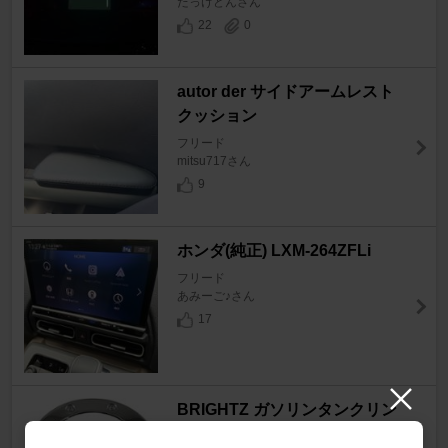
たっけどんさん
22
0
autor der サイドアームレスト
クッション
フリード
mitsu717さん
9
ホンダ(純正) LXM-264ZFLi
フリード
あみーご♪さん
17
BRIGHTZ ガソリンタンクリン
グ