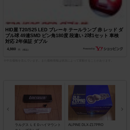
HID屋 T20/S25 LED ブレーキ テールランプ 赤 レッド ダ
ブル球 49連SMD ピン角180度 段違い 2球1セット 車検
対応 2年保証 ダブル
4,980
円 （税込）
※中古価格を含んでいます。また価格情報は状況によって変動することがあります。
ラルグス ＬＥＤハイマウント
ALPINE DLX-Z17PRO