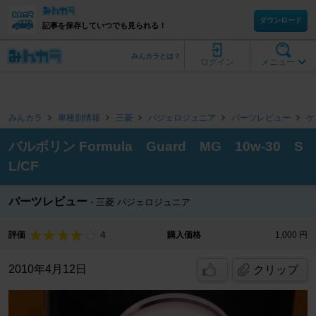
ダウンロード
記事を保存していつでも見られる！
みんカラとは？
ログイン
メニュー
みんカラ
車種別情報
三菱
パジェロジュニア
パーツレビュー
ケ
バルボリン Formula Guard MG 10w-30 S
L/CF
パーツレビュー
三菱 パジェロジュニア
4
評価
購入価格
1,000 円
2010年4月12日
クリップ