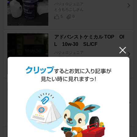
パジェロジュニア
とうもろこしさん
5
0
アドバンストケミカル TOP OI
L 10w-30 SL/CF
パジェロジュニア
とうもろこしさん
0
0
SIGMA パワークリーン SJ
5w-30
パジェロジュニア
とうもろこしさん
4
0
Mobil Special 10w-30