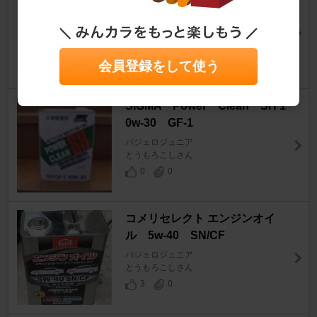
パジェロジュニア
とうもろこしさん
5
0
会員登録をして使う
SIGMA Power Clean SH 1
0w-30 GF-1
パジェロジュニア
とうもろこしさん
0
0
コメリセレクト エンジンオイ
ル 5w-40 SN/CF
パジェロジュニア
とうもろこしさん
3
0