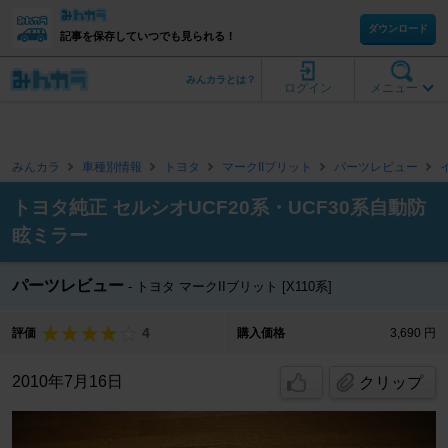
ダウンロード
記事を保存していつでも見られる！
みんカラとは？
ログイン
メニュー
みんカラ
車種別情報
トヨタ
マークIIブリット
パーツレビュー
トヨタ純正 セルシオUCF20系・UCF30系自動防
眩ミラー
パーツレビュー
トヨタ マークIIブリット [X110系]
4
評価
購入価格
3,690 円
2010年7月16日
クリップ