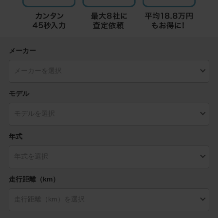
メーカー
モデル
年式
走行距離（km）