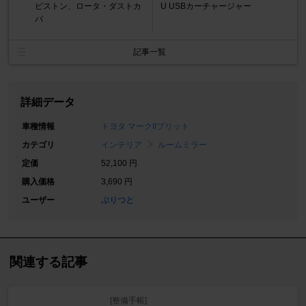
ピストン、ロータ・ダストカ
U USBカーチャージャー
バ
記事一覧
詳細データ
車種情報
トヨタ マークIIブリット
カテゴリ
インテリア
ルームミラー
定価
52,100 円
購入価格
3,690 円
ユーザー
ぶりつと
関連する記事
[整備手帳]