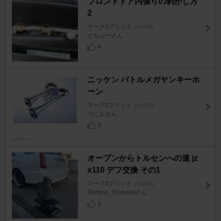
フロントドア内張りの剥がし方
2
マークIIブリット
[X110系]
とちぷーさん
4
ニッケン バトルメガヤンキーホ
ーン
マークIIブリット
[X110系]
つにおさん
3
オープンからトルセンへの道 jz
x110 デフ交換 その1
マークIIブリット
[X110系]
Ramina_Grimoireさん
3