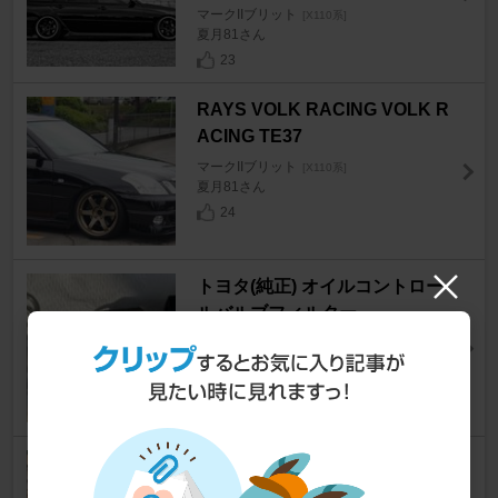
マークIIブリット
[X110系]
夏月81さん
23
RAYS VOLK RACING VOLK R
ACING TE37
マークIIブリット
[X110系]
夏月81さん
24
トヨタ(純正) オイルコントロー
ルバルブフィルター
マークIIブリット
[X110系]
ゼノンさん
0
トヨタモデリスタ / MODELLIS
TA YAMAHA Power専用マフラ