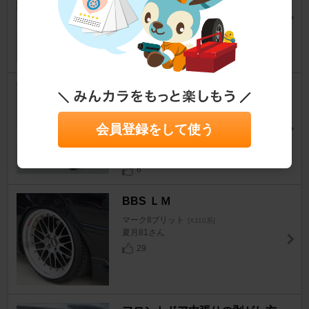
ー
マークIIブリット
[X110系]
にけちんさん
4
トヨタ(純正) GX71 クレシーダ
用 ボンネットフードオーナメン
ト
会員登録をして使う
マークIIブリット
[X110系]
にけちんさん
6
BBS ＬＭ
マークIIブリット
[X110系]
夏月81さん
29