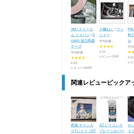
3M / スリーエ
八幡ねじ
/
ワッ
PI
ム ジャパン
/
S
シャー
料
cotch 強力両面
ル
平均評価 :
テープ
★★★★
平均
4.31
★
平均評価 :
レビュー:35件
★★★★
4.61
レビ
4.63
レビュー:200件
関連レビューピックア
西風 サイン入
AZ シリコンス
ホン
りTシャツ（GT
プレーシルバー
イプ