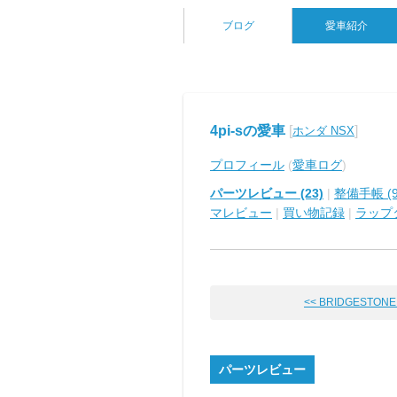
ブログ
愛車紹介
4pi-sの愛車
[
]
ホンダ NSX
プロフィール
(
愛車ログ
)
パーツレビュー (23)
|
整備手帳 (9
マレビュー
|
買い物記録
|
ラップ
<< BRIDGESTONE P
パーツレビュー