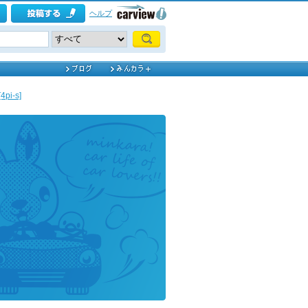
ヘルプ
i-s]