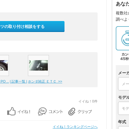
あな
複数社
調べよ
ーツの取り付け相談をする
メー
O ...
| 記事一覧 |
ホンダ純正 ＥＴＣ >>
モデ
イイね！0件
年式
イイね！ランキングページへ