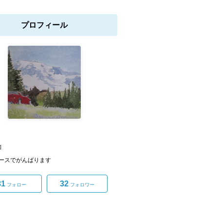
プロフィール
]
ースでがんばります
31
32
フォロー
フォロワー