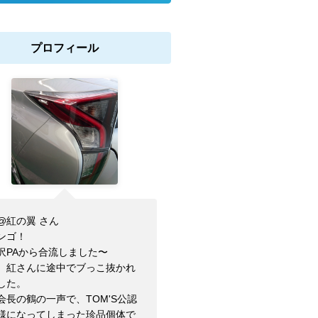
プロフィール
@紅の翼 さん
ンゴ！
沢PAから合流しました〜
、紅さんに途中でブっこ抜かれ
した。
会長の鶴の一声で、TOM'S公認
様になってしまった珍品個体で