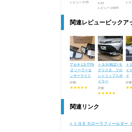
レビュー:27件
レビ
4.63
レビュー:199件
関連レビューピックア
アセキ LS-TYN
トヨタ(純正) モ
トヨ
-2 ソーラーセ
デリスタ フロ
イ
ンサーライト
ントリップスポ
ド
イラー
評価:
評価
★★★★★
★
評価:
★★★★★
関連リンク
> トヨタ カローラフィールダー 