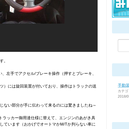
す。
い、左手でアクセル/ブレーキ操作（押すとブレーキ、
手動
ツ）には旋回装置が付いており、操作はトラックの送
カテゴ
2018/0
じない部分が手に伝わって来るのには驚きましたね～
トラッカー御用達仕様に替えて、エンジンのあがき具
しています（おかげでオートマかM/Tか判らない車に