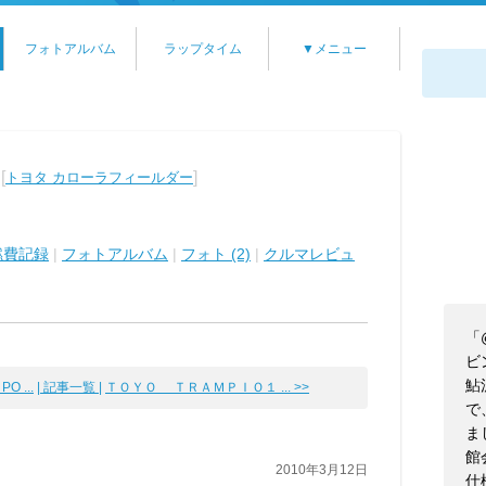
フォトアルバム
ラップタイム
▼メニュー
[
]
トヨタ カローラフィールダー
燃費記録
|
フォトアルバム
|
フォト (2)
|
クルマレビュ
「
ビ
鮎
 ...
| 記事一覧 |
ＴＯＹＯ ＴＲＡＭＰＩＯ１ ... >>
で
ま
館
2010年3月12日
仕