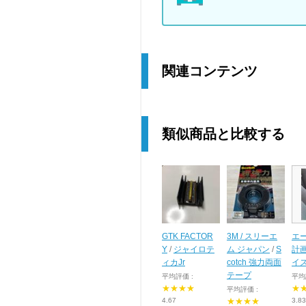
関連コンテンツ
類似商品と比較する
GTK FACTOR
3M / スリーエ
エ
Y
/
ジャイロテ
ム ジャパン
/
S
計
ィカJr
cotch 強力両面
イ
テープ
平均評価 :
平均
★★★★
★
平均評価 :
4.67
★★★★
3.83