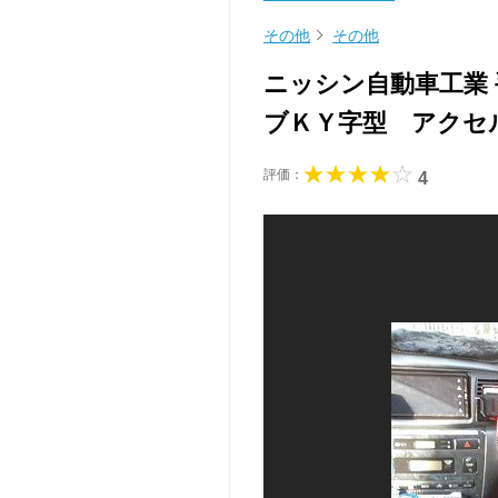
その他
その他
ニッシン自動車工業
ブＫＹ字型 アクセ
評価：
4