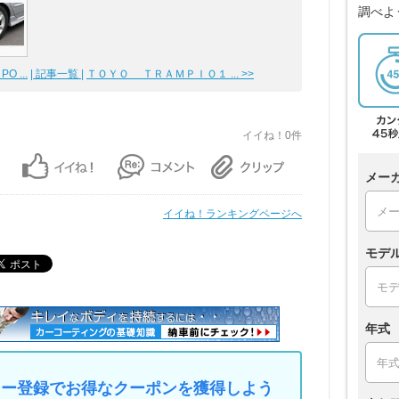
調べよ
 ...
| 記事一覧 |
ＴＯＹＯ ＴＲＡＭＰＩＯ１ ... >>
イイね！0件
メー
イイね！ランキングページへ
モデ
年式
マイカー登録でお得なクーポンを獲得しよう