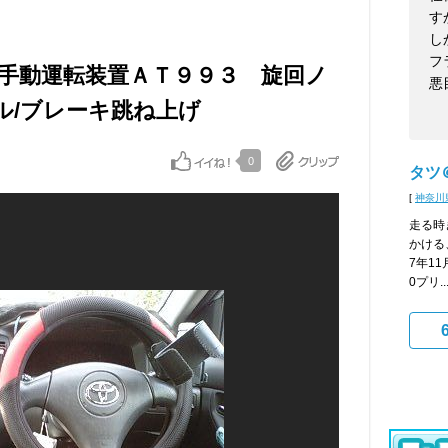
す
し
フ
 手動運転装置ＡＴ９９３ 旋回ノ
悪
ル/ブレーキ跳ね上げ
0
タツ
[
神奈川
走る時
かける
7年1
0プリ..