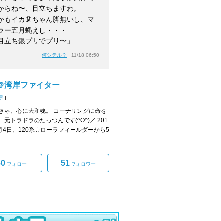
からね〜、目立ちますわ。
かもイカ🦑ちゃん脚無いし、マ
ラー五月蝿えし・・・
目立ち銀プリでプリ〜」
何シテル？
11/18 06:50
＠湾岸ファイター
県
]
きゃ、心に大和魂。 コーナリングに命を
、元トラドラのたっつんです(^O^)／ 201
1月4日、120系カローラフィールダーから5
.
60
51
フォロー
フォロワー