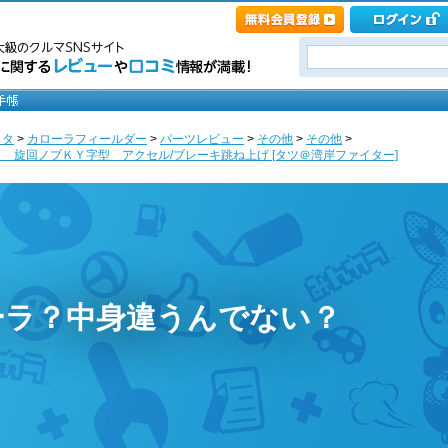
ヨタ
>
カローラフィールダー
>
パーツレビュー
>
その他
>
その他
>
 旋回ノブＫＹ字型 アクセル/ブレーキ跳ね上げ [タツ＠湾岸ファイター]
ーラ？中身違うんでない？