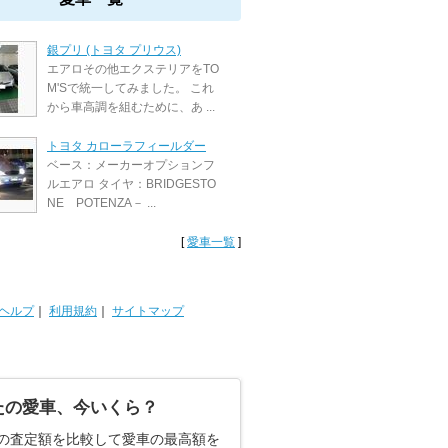
銀プリ (トヨタ プリウス)
エアロその他エクステリアをTO
M'Sで統一してみました。 これ
から車高調を組むために、あ ...
トヨタ カローラフィールダー
ベース：メーカーオプションフ
ルエアロ タイヤ：BRIDGESTO
NE POTENZA－ ...
[
愛車一覧
]
ヘルプ
｜
利用規約
｜
サイトマップ
たの愛車、今いくら？
の査定額を比較して愛車の最高額を