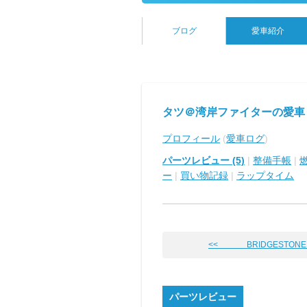
ブログ
愛車紹介
タツ＠湾岸ファイターの愛車
プロフィール
(
愛車ログ
)
パーツレビュー (5)
|
整備手帳
|
ー
|
買い物記録
|
ラップタイム
<< BRIDGESTONE PO
パーツレビュー