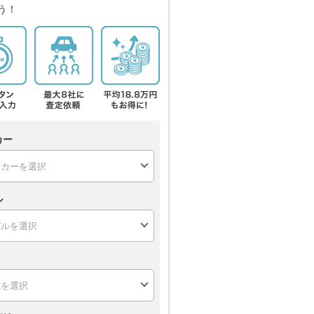
う！
カー
ル