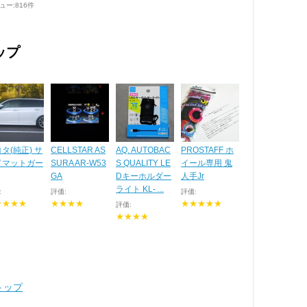
ュー:816件
ップ
タ(純正) サ
CELLSTAR AS
AQ. AUTOBAC
PROSTAFF ホ
ドマットガー
SURA AR-W53
S QUALITY LE
イール専用 鬼
GA
Dキーホルダー
人手Jr
ライト KL- ...
:
評価:
評価:
★★★★
★★★★
★★★★★
評価:
★★★★
トップ