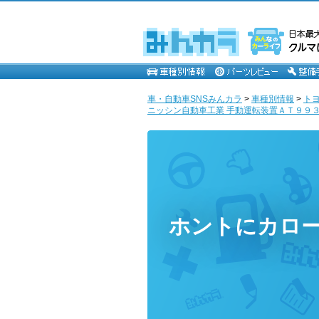
車・自動車SNSみんカラ
>
車種別情報
>
ト
ニッシン自動車工業 手動運転装置ＡＴ９９３
ホントにカロ