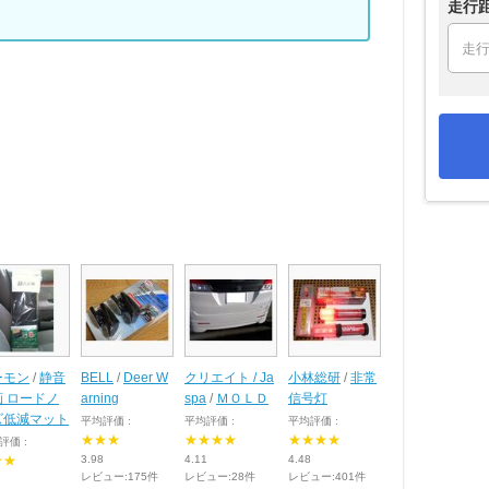
走行
ーモン
/
静音
BELL
/
Deer W
クリエイト / Ja
小林総研
/
非常
画 ロードノ
arning
spa
/
ＭＯＬＤ
信号灯
ズ低減マット
平均評価 :
平均評価 :
平均評価 :
★★★
★★★★
★★★★
評価 :
★★
3.98
4.11
4.48
レビュー:175件
レビュー:28件
レビュー:401件